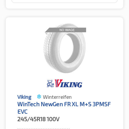
Viking
Winterreifen
WinTech NewGen FR XL M+S 3PMSF
EVC
245/45R18
100V