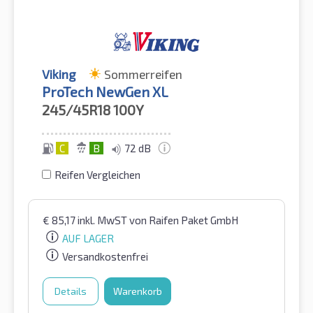
Viking
Sommerreifen
ProTech NewGen XL
245/45R18
100Y
C
B
72 dB
Reifen Vergleichen
€
85,17
inkl. MwST
von Raifen Paket GmbH
AUF LAGER
Versandkostenfrei
Details
Warenkorb