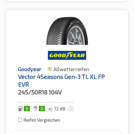
Goodyear
Allwetterreifen
Vector 4Seasons Gen-3 TL XL FP
EVR
245/50R18
104V
B
B
72 dB
Reifen Vergleichen