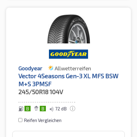
Goodyear
Allwetterreifen
Vector 4Seasons Gen-3 XL MFS BSW
M+S 3PMSF
245/50R18
104V
B
B
72 dB
Reifen Vergleichen