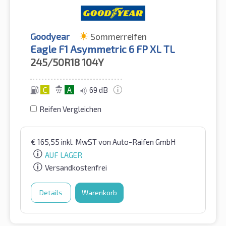
Goodyear
Sommerreifen
Eagle F1 Asymmetric 6 FP XL TL
245/50R18
104Y
C
A
69 dB
Reifen Vergleichen
€
165,55
inkl. MwST
von Auto-Raifen GmbH
AUF LAGER
Versandkostenfrei
Details
Warenkorb