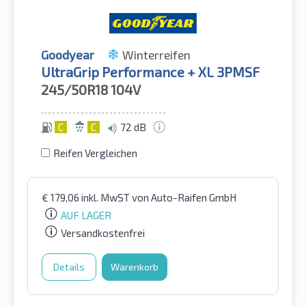
Goodyear
Winterreifen
UltraGrip Performance + XL 3PMSF
245/50R18
104V
C
C
72 dB
Reifen Vergleichen
€
179,06
inkl. MwST
von Auto-Raifen GmbH
AUF LAGER
Versandkostenfrei
Details
Warenkorb