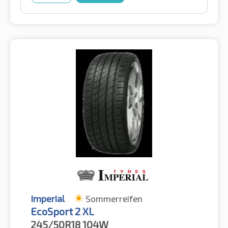
Imperial
Sommerreifen
EcoSport 2 XL
245/50R18
104W