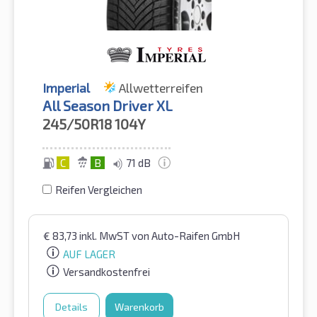
Imperial
Allwetterreifen
All Season Driver XL
245/50R18
104Y
C
B
71 dB
Reifen Vergleichen
€
83,73
inkl. MwST
von Auto-Raifen GmbH
AUF LAGER
Versandkostenfrei
Details
Warenkorb