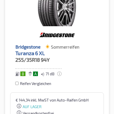
Bridgestone
Sommerreifen
Turanza 6 XL
255/35R18
94Y
B
A
71 dB
Reifen Vergleichen
€
144,34
inkl. MwST
von Auto-Raifen GmbH
AUF LAGER
Versandkostenfrei