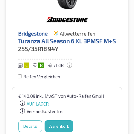
Bridgestone
Allwetterreifen
Turanza All Season 6 XL 3PMSF M+S
255/35R18
94Y
C
B
71 dB
Reifen Vergleichen
€
140,09
inkl. MwST
von Auto-Raifen GmbH
AUF LAGER
Versandkostenfrei
Details
Warenkorb