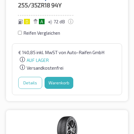
255/35ZR18
94Y
D
A
72 dB
Reifen Vergleichen
€
140,85
inkl. MwST
von Auto-Raifen GmbH
AUF LAGER
Versandkostenfrei
Details
Warenkorb