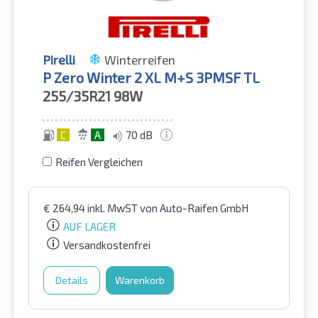
Pirelli
Winterreifen
P Zero Winter 2 XL M+S 3PMSF TL
255/35R21
98W
C
A
70 dB
Reifen Vergleichen
€
264,94
inkl. MwST
von Auto-Raifen GmbH
AUF LAGER
Versandkostenfrei
Details
Warenkorb