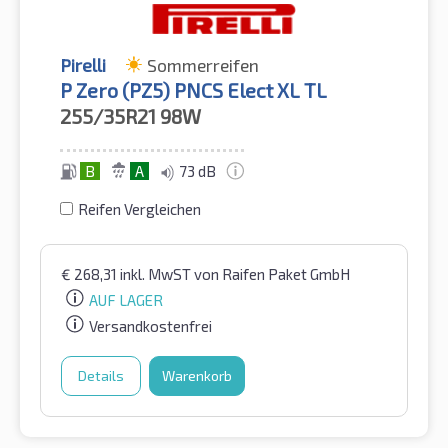
Pirelli
Sommerreifen
P Zero (PZ5) PNCS Elect XL TL
255/35R21
98W
B
A
73 dB
Reifen Vergleichen
€
268,31
inkl. MwST
von Raifen Paket GmbH
AUF LAGER
Versandkostenfrei
Details
Warenkorb