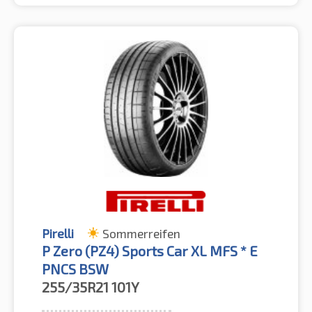
Pirelli
Sommerreifen
P Zero (PZ4) Sports Car XL MFS * E
PNCS BSW
255/35R21
101Y