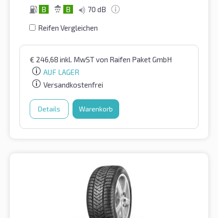
B
B
70 dB
Reifen Vergleichen
€
246,68
inkl. MwST
von Raifen Paket GmbH
AUF LAGER
Versandkostenfrei
Details
Warenkorb