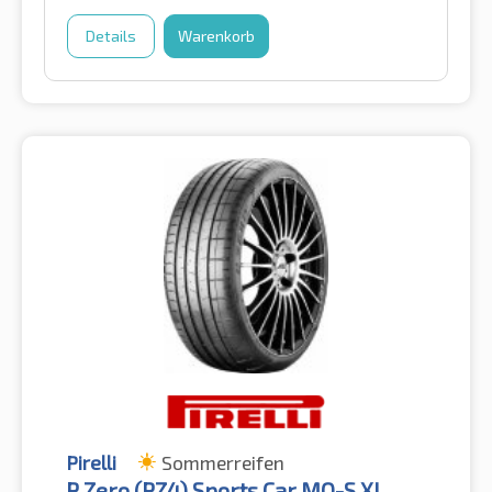
Details
Warenkorb
Pirelli
Sommerreifen
P Zero (PZ4) Sports Car MO-S XL