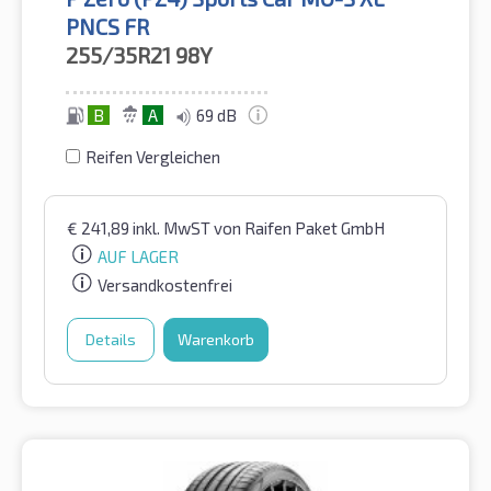
PNCS FR
255/35R21
98Y
B
A
69 dB
Reifen Vergleichen
€
241,89
inkl. MwST
von Raifen Paket GmbH
AUF LAGER
Versandkostenfrei
Details
Warenkorb