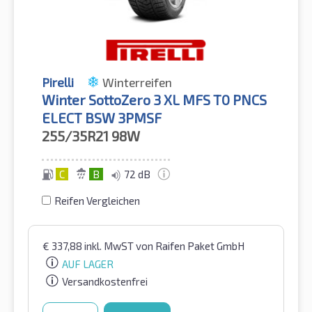
Pirelli
Winterreifen
Winter SottoZero 3 XL MFS T0 PNCS
ELECT BSW 3PMSF
255/35R21
98W
C
B
72 dB
Reifen Vergleichen
€
337,88
inkl. MwST
von Raifen Paket GmbH
AUF LAGER
Versandkostenfrei