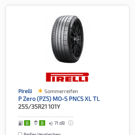
Pirelli
Sommerreifen
P Zero (PZ5) MO-S PNCS XL TL
255/35R21
101Y
B
B
71 dB
Reifen Vergleichen