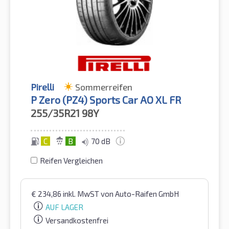
Pirelli
Sommerreifen
P Zero (PZ4) Sports Car AO XL FR
255/35R21
98Y
C
B
70 dB
Reifen Vergleichen
€
234,86
inkl. MwST
von Auto-Raifen GmbH
AUF LAGER
Versandkostenfrei