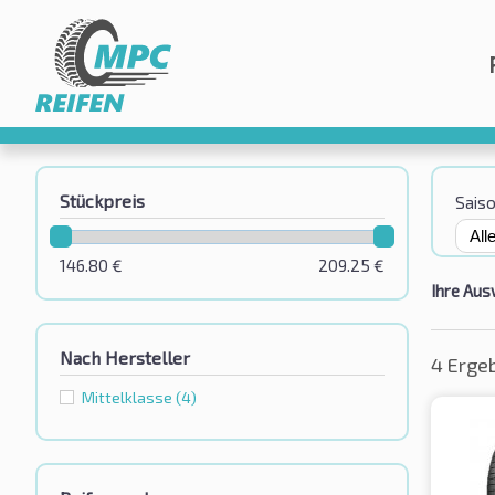
Stückpreis
Sais
146.80
€
209.25
€
Ihre Aus
Nach Hersteller
4 Erge
Mittelklasse
(4)