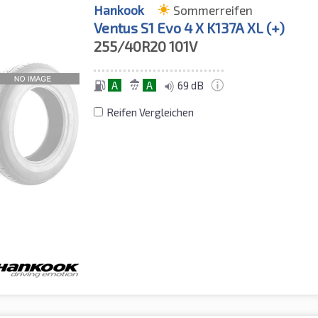
Hankook
Sommerreifen
Ventus S1 Evo 4 X K137A XL (+)
255/40R20
101V
A
A
69 dB
Reifen Vergleichen