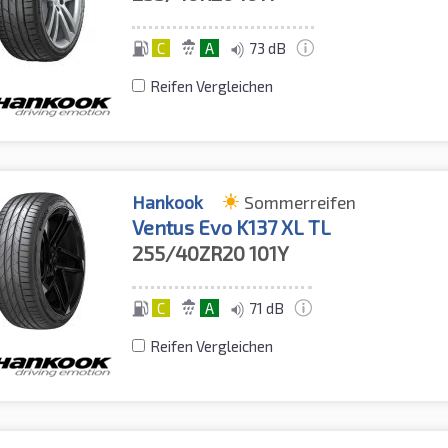
C
A
73 dB
Reifen Vergleichen
Hankook
Sommerreifen
Ventus Evo K137 XL TL
255/40ZR20
101Y
C
A
71 dB
Reifen Vergleichen