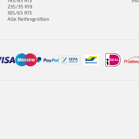
195/65 R15
mo
235/35 R19
185/65 R15
Alle Reifengrößen