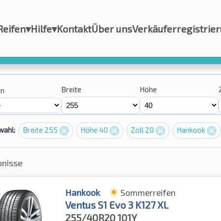
Reifen
▾
Hilfe
▾
Kontakt
Über uns
Verkäuferregistrie
Breite
Höhe
on
wahl:
Breite 255
Höhe 40
Zoll 20
Hankook
bnisse
Hankook
Sommerreifen
Ventus S1 Evo 3 K127 XL
255/40R20
101Y