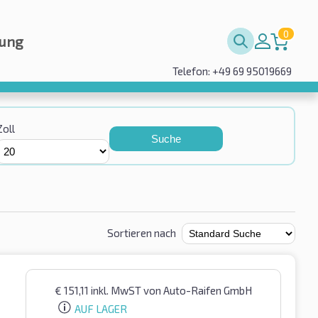
0
rung
Telefon: +49 69 95019669
Zoll
Suche
Sortieren nach
€
151,11
inkl. MwST
von Auto-Raifen GmbH
AUF LAGER