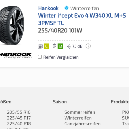
Hankook
Winterreifen
Winter i*cept Evo 4 W340 XL M+S
3PMSF TL
255/40R20
101W
C
B
73 dB
Reifen Vergleichen
rößen
Saison
Produkt
205/55 R16
Sommerreifen
PK
225/45 R17
Winterreifen
SUV
225/40 R18
Ganzjahresreifen
Tra