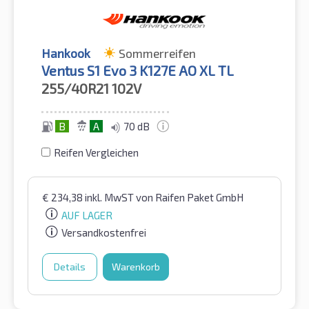
Hankook
Sommerreifen
Ventus S1 Evo 3 K127E AO XL TL
255/40R21
102V
B
A
70 dB
Reifen Vergleichen
€
234,38
inkl. MwST
von Raifen Paket GmbH
AUF LAGER
Versandkostenfrei
Details
Warenkorb