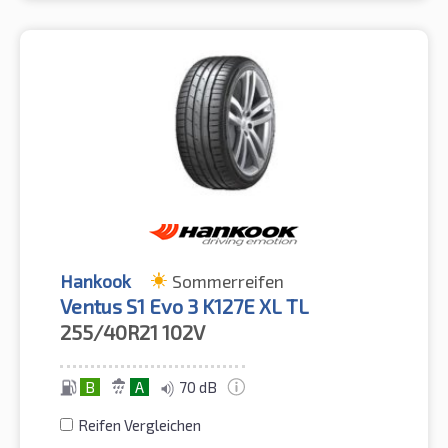
Hankook
Sommerreifen
Ventus S1 Evo 3 K127E XL TL
255/40R21
102V
B
A
70 dB
Reifen Vergleichen