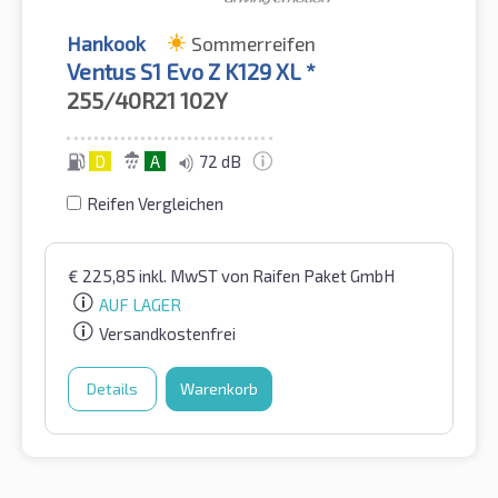
Hankook
Sommerreifen
Ventus S1 Evo Z K129 XL *
255/40R21
102Y
D
A
72 dB
Reifen Vergleichen
€
225,85
inkl. MwST
von Raifen Paket GmbH
AUF LAGER
Versandkostenfrei
Details
Warenkorb