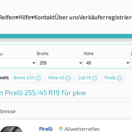
Reifen
▾
Hilfe
▾
Kontakt
Über uns
Verkäuferregistrie
Breite
Höhe
on
wahl:
Breite 255
Höhe 45
Zoll 19
Pirelli
n Pirelli 255/45 R19 für pkw
ebnisse
Pirelli
Allwetterreifen