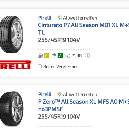
Pirelli
Allwetterreifen
Cinturato P7 All Season MO1 XL M+
TL
255/45R19
104V
C
A
71 dB
Reifen Vergleichen
Pirelli
Allwetterreifen
P Zero™ All Season XL MFS AO M+
no3PMSF
255/45R19
104V