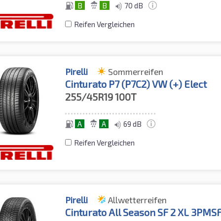
B
B
70 dB
Reifen Vergleichen
Pirelli
Sommerreifen
Cinturato P7 (P7C2) VW (+) Elect
255/45R19
100T
A
A
69 dB
Reifen Vergleichen
Pirelli
Allwetterreifen
Cinturato All Season SF 2 XL 3PMSF