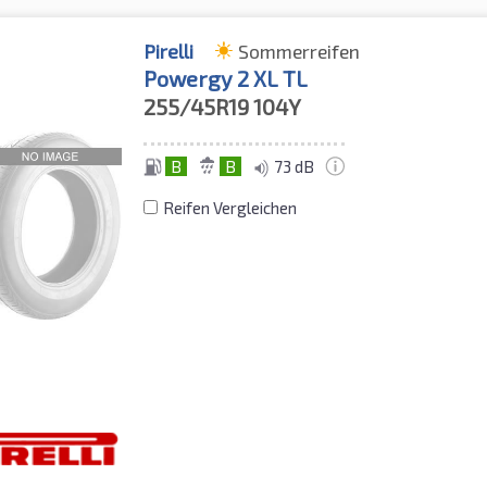
Pirelli
Sommerreifen
Powergy 2 XL TL
255/45R19
104Y
B
B
73 dB
Reifen Vergleichen