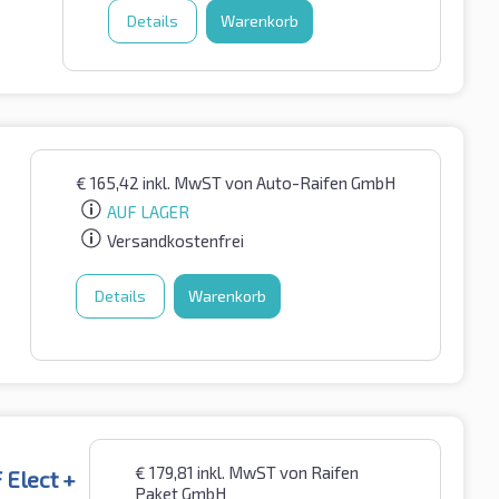
Details
Warenkorb
€
165,42
inkl. MwST
von Auto-Raifen GmbH
AUF LAGER
Versandkostenfrei
Details
Warenkorb
€
179,81
inkl. MwST
von Raifen
 Elect +
Paket GmbH