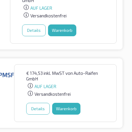
GmbH
AUF LAGER
Versandkostenfrei
Details
Warenkorb
€
174,53
inkl. MwST
von Auto-Raifen
3PMSF
GmbH
AUF LAGER
Versandkostenfrei
Details
Warenkorb