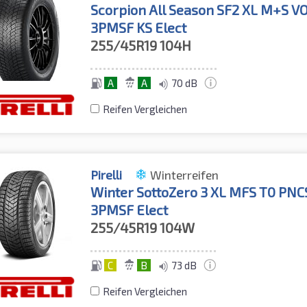
Scorpion All Season SF2 XL M+S V
3PMSF KS Elect
255/45R19
104H
A
A
70 dB
Reifen Vergleichen
Pirelli
Winterreifen
Winter SottoZero 3 XL MFS T0 PNC
3PMSF Elect
255/45R19
104W
C
B
73 dB
Reifen Vergleichen