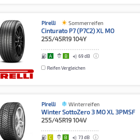
Pirelli
Sommerreifen
Cinturato P7 (P7C2) XL MO
255/45R19
104Y
A
B
69 dB
Reifen Vergleichen
Pirelli
Winterreifen
Winter SottoZero 3 MO XL 3PMSF
255/45R19
104V
C
B
73 dB