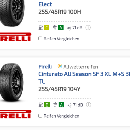
Elect
255/45R19
100H
C
A
71 dB
Reifen Vergleichen
Pirelli
Allwetterreifen
Cinturato All Season SF 3 XL M+S 
TL
255/45R19
104Y
B
A
71 dB
Reifen Vergleichen