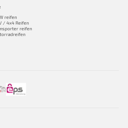
e
W reifen
 / 4x4 Reifen
nsporter reifen
torradreifen