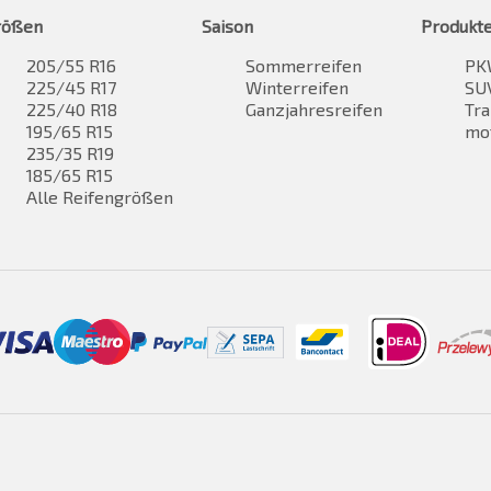
rößen
Saison
Produkt
205/55 R16
Sommerreifen
PK
225/45 R17
Winterreifen
SUV
225/40 R18
Ganzjahresreifen
Tra
195/65 R15
mo
235/35 R19
185/65 R15
Alle Reifengrößen