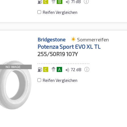
C
B
71 dB
Reifen Vergleichen
Bridgestone
Sommerreifen
Potenza Sport EVO XL TL
255/50R19
107Y
C
A
72 dB
Reifen Vergleichen