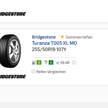
Bridgestone
Sommerreifen
Turanza T005 XL MO
255/50R19
107Y
B
A
69 dB
Reifen Vergleichen