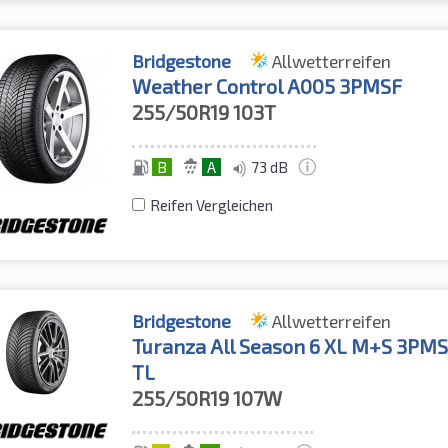
Bridgestone
Allwetterreifen
Weather Control A005 3PMSF
255/50R19
103T
B
A
73 dB
Reifen Vergleichen
Bridgestone
Allwetterreifen
Turanza All Season 6 XL M+S 3PM
TL
255/50R19
107W