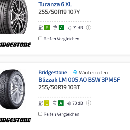
Turanza 6 XL
255/50R19
107Y
B
A
71 dB
Reifen Vergleichen
Bridgestone
Winterreifen
Blizzak LM 005 AO BSW 3PMSF
255/50R19
103T
C
A
73 dB
Reifen Vergleichen