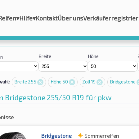
Reifen
▾
Hilfe
▾
Kontakt
Über uns
Verkäuferregistrie
Breite
Höhe
on
wahl:
Breite 255
Höhe 50
Zoll 19
Bridgestone
n Bridgestone 255/50 R19 für pkw
bnisse
Bridgestone
Sommerreifen