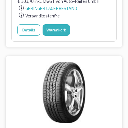
€
303,70
inkl. MwST
von Auto-Raifen GmbH
GERINGER LAGERBESTAND
Versandkostenfrei
Details
Warenkorb