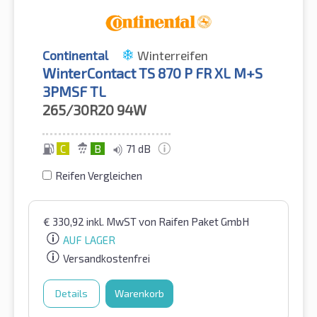
Continental
Winterreifen
WinterContact TS 870 P FR XL M+S
3PMSF TL
265/30R20
94W
C
B
71 dB
Reifen Vergleichen
€
330,92
inkl. MwST
von Raifen Paket GmbH
AUF LAGER
Versandkostenfrei
Details
Warenkorb