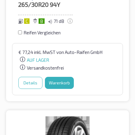
265/30R20
94Y
C
B
71 dB
Reifen Vergleichen
€
77,24
inkl. MwST
von Auto-Raifen GmbH
AUF LAGER
Versandkostenfrei
Details
Warenkorb