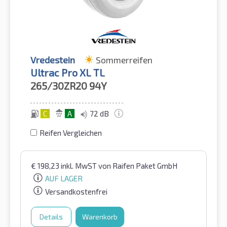
Vredestein
Sommerreifen
Ultrac Pro XL TL
265/30ZR20
94Y
C
A
72 dB
Reifen Vergleichen
€
198,23
inkl. MwST
von Raifen Paket GmbH
AUF LAGER
Versandkostenfrei
Details
Warenkorb