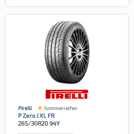
Pirelli
Sommerreifen
P Zero J XL FR
265/30R20
94Y