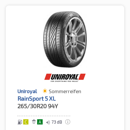
Uniroyal
Sommerreifen
RainSport 5 XL
265/30R20
94Y
C
A
73 dB