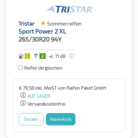
Tristar
Sommerreifen
Sport Power 2 XL
265/30R20
94Y
C
B
71 dB
Reifen Vergleichen
€
79,58
inkl. MwST
von Raifen Paket GmbH
AUF LAGER
Versandkostenfrei
Details
Warenkorb