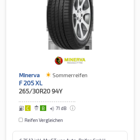
Minerva
Sommerreifen
F 205 XL
265/30R20
94Y
C
B
71 dB
Reifen Vergleichen