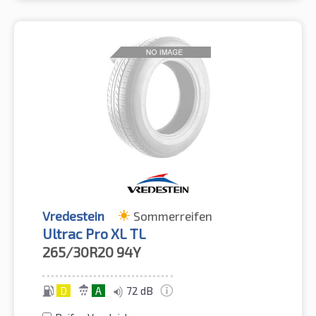
Vredestein
Sommerreifen
Ultrac Pro XL TL
265/30R20
94Y
D
A
72 dB