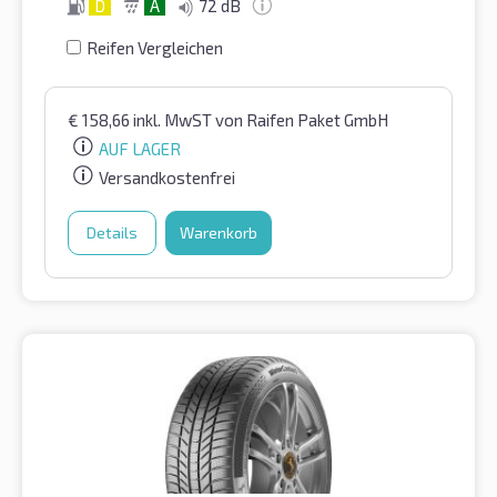
D
A
72 dB
Reifen Vergleichen
€
158,66
inkl. MwST
von Raifen Paket GmbH
AUF LAGER
Versandkostenfrei
Details
Warenkorb