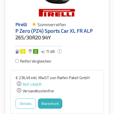
Pirelli
Sommerreifen
P Zero (PZ4) Sports Car XL FR ALP
265/30R20
94Y
D
B
71 dB
Reifen Vergleichen
€
236,49
inkl. MwST
von Raifen Paket GmbH
AUF LAGER
Versandkostenfrei
Details
Warenkorb