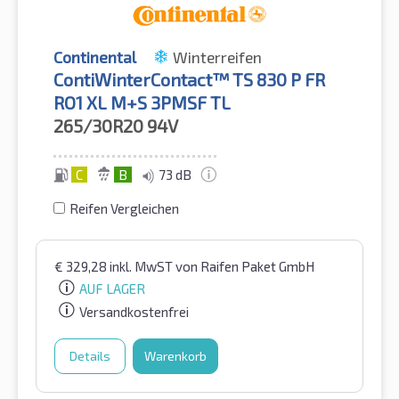
Continental
Winterreifen
ContiWinterContact™ TS 830 P FR
RO1 XL M+S 3PMSF TL
265/30R20
94V
C
B
73 dB
Reifen Vergleichen
€
329,28
inkl. MwST
von Raifen Paket GmbH
AUF LAGER
Versandkostenfrei
Details
Warenkorb