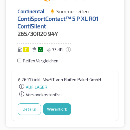
Continental
Sommerreifen
ContiSportContact™ 5 P XL RO1
ContiSilent
265/30R20
94Y
D
A
73 dB
Reifen Vergleichen
€
269,17
inkl. MwST
von Raifen Paket GmbH
AUF LAGER
Versandkostenfrei
Details
Warenkorb