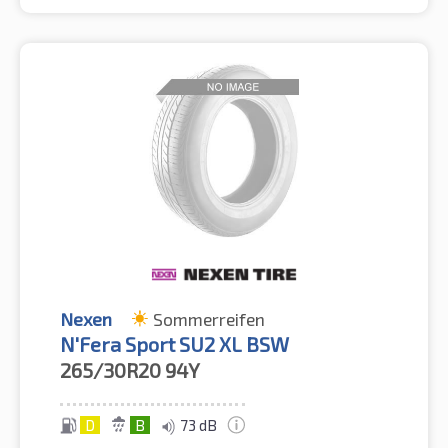
Nexen
Sommerreifen
N'Fera Sport SU2 XL BSW
265/30R20
94Y
D
B
73 dB