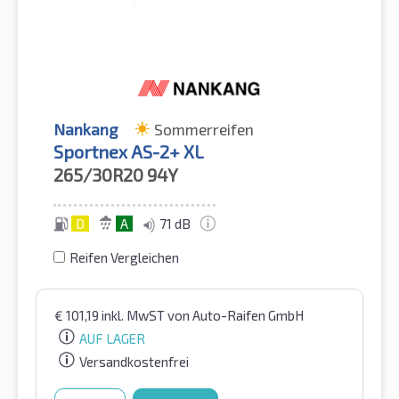
Nankang
Sommerreifen
Sportnex AS-2+ XL
265/30R20
94Y
D
A
71 dB
Reifen Vergleichen
€
101,19
inkl. MwST
von Auto-Raifen GmbH
AUF LAGER
Versandkostenfrei