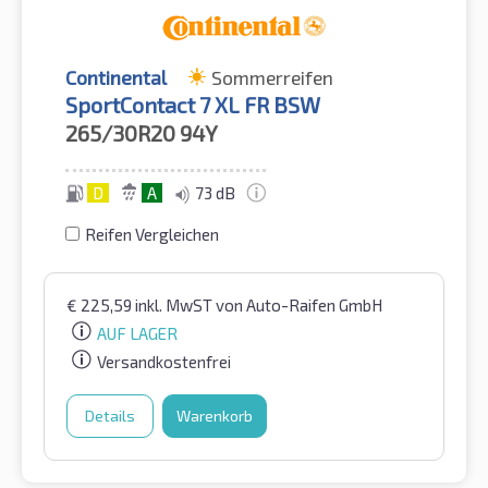
Continental
Sommerreifen
SportContact 7 XL FR BSW
265/30R20
94Y
D
A
73 dB
Reifen Vergleichen
€
225,59
inkl. MwST
von Auto-Raifen GmbH
AUF LAGER
Versandkostenfrei
Details
Warenkorb