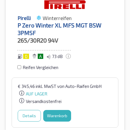
Pirelli
Winterreifen
P Zero Winter XL MFS MGT BSW
3PMSF
265/30R20
94V
D
A
73 dB
Reifen Vergleichen
€
345,46
inkl. MwST
von Auto-Raifen GmbH
AUF LAGER
Versandkostenfrei
Details
Warenkorb