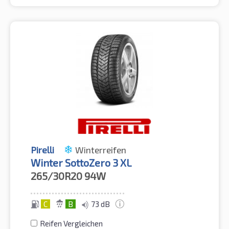
Pirelli
Winterreifen
Winter SottoZero 3 XL
265/30R20
94W
C
B
73 dB
Reifen Vergleichen