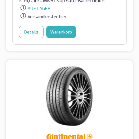
€
76,12
inkl. MwST
von Auto-Raifen GmbH
AUF LAGER
Versandkostenfrei
Details
Warenkorb