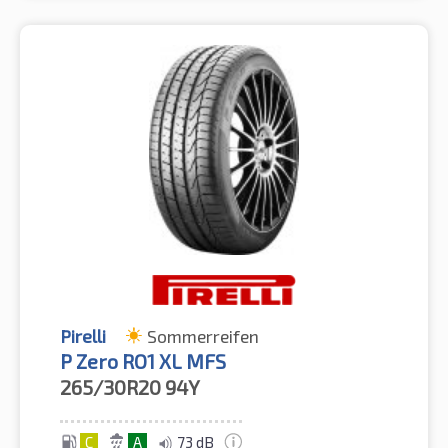
Pirelli
Sommerreifen
P Zero RO1 XL MFS
265/30R20
94Y
C
A
73 dB