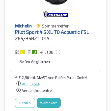
Michelin
Sommerreifen
Pilot Sport 4 S XL T0 Acoustic FSL
265/35R21
101Y
D
B
71 dB
Reifen Vergleichen
€
312,86
inkl. MwST
von Raifen Paket GmbH
AUF LAGER
Versandkostenfrei
Details
Warenkorb