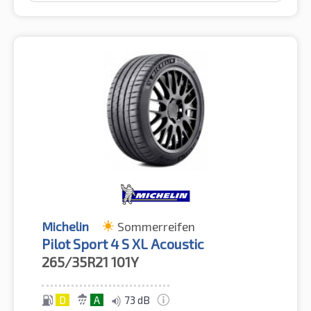
Michelin
Sommerreifen
Pilot Sport 4 S XL Acoustic
265/35R21
101Y
D
A
73 dB