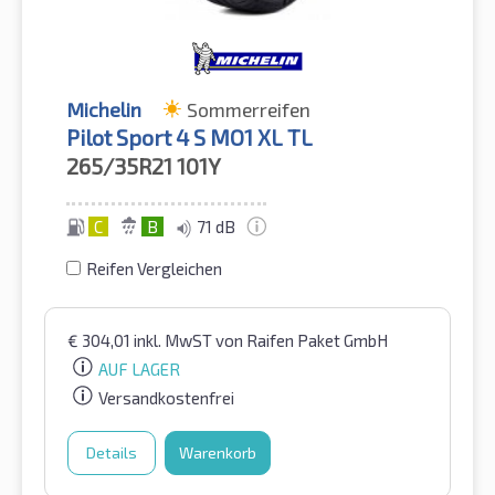
Michelin
Sommerreifen
Pilot Sport 4 S MO1 XL TL
265/35R21
101Y
C
B
71 dB
Reifen Vergleichen
€
304,01
inkl. MwST
von Raifen Paket GmbH
AUF LAGER
Versandkostenfrei
Details
Warenkorb