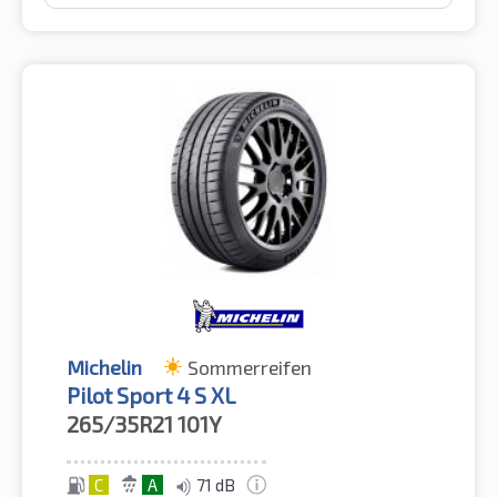
Michelin
Sommerreifen
Pilot Sport 4 S XL
265/35R21
101Y
C
A
71 dB