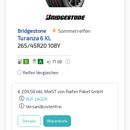
Bridgestone
Sommerreifen
Turanza 6 XL
265/45R20
108Y
B
A
71 dB
Reifen Vergleichen
€
209,58
inkl. MwST
von Raifen Paket GmbH
AUF LAGER
Versandkostenfrei
Details
Warenkorb