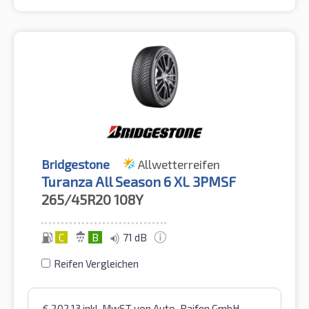
Bridgestone
Allwetterreifen
Turanza All Season 6 XL 3PMSF
265/45R20
108Y
C
B
71 dB
Reifen Vergleichen
€
202,13
inkl. MwST
von Auto-Raifen GmbH