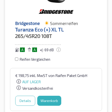
Bridgestone
Sommerreifen
Turanza Eco (+) XL TL
265/45R20
108T
A
A
69 dB
Reifen Vergleichen
€
198,75
inkl. MwST
von Raifen Paket GmbH
AUF LAGER
Versandkostenfrei
Details
Warenkorb