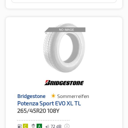
Bridgestone
Sommerreifen
Potenza Sport EVO XL TL
265/45R20
108Y
C
A
72 dB