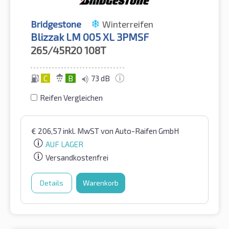
Bridgestone
Winterreifen
Blizzak LM 005 XL 3PMSF
265/45R20
108T
C
B
73 dB
Reifen Vergleichen
€
206,57
inkl. MwST
von Auto-Raifen GmbH
AUF LAGER
Versandkostenfrei
Details
Warenkorb