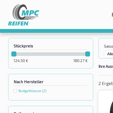
Stückpreis
Sais
124.50
€
180.27
€
Ihre Aus
Nach Hersteller
2 Erge
Budgetklassе
(2)