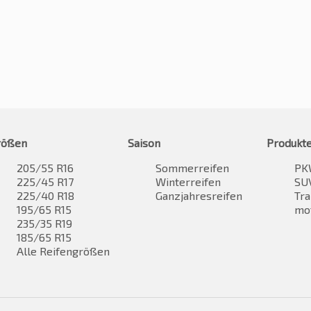
rößen
Saison
Produkt
205/55 R16
Sommerreifen
PK
225/45 R17
Winterreifen
SUV
225/40 R18
Ganzjahresreifen
Tra
195/65 R15
mo
235/35 R19
185/65 R15
Alle Reifengrößen