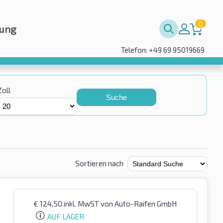
0
rung
Telefon: +49 69 95019669
Zoll
Suche
Sortieren nach
€
124,50
inkl. MwST
von Auto-Raifen GmbH
AUF LAGER