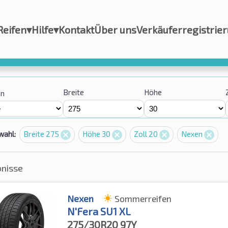
Reifen
▾
Hilfe
▾
Kontakt
Über uns
Verkäuferregistrie
Breite
Höhe
on
wahl:
Breite 275
Höhe 30
Zoll 20
Nexen
bnisse
Nexen
Sommerreifen
N'Fera SU1 XL
275/30R20
97Y