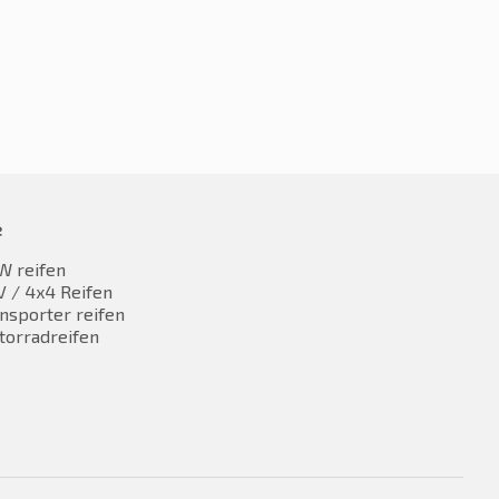
e
W reifen
 / 4x4 Reifen
nsporter reifen
torradreifen