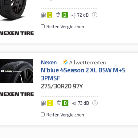
C
B
72 dB
Reifen Vergleichen
Nexen
Allwetterreifen
N'blue 4Season 2 XL BSW M+S
3PMSF
275/30R20
97Y
D
B
73 dB
Reifen Vergleichen