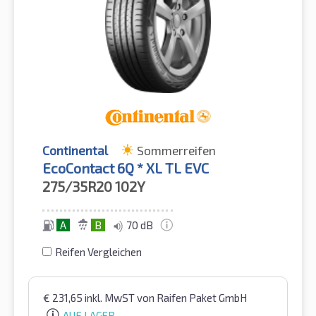
Continental
Sommerreifen
EcoContact 6Q * XL TL EVC
275/35R20
102Y
A
B
70 dB
Reifen Vergleichen
€
231,65
inkl. MwST
von Raifen Paket GmbH
AUF LAGER