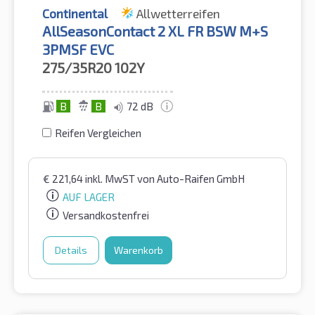
Continental
Allwetterreifen
AllSeasonContact 2 XL FR BSW M+S
3PMSF EVC
275/35R20
102Y
B
B
72 dB
Reifen Vergleichen
€
221,64
inkl. MwST
von Auto-Raifen GmbH
AUF LAGER
Versandkostenfrei
Details
Warenkorb