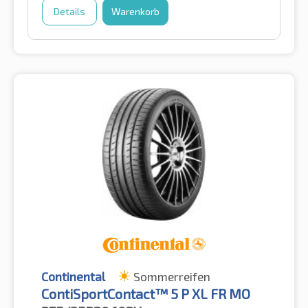
Details
Warenkorb
Continental
Sommerreifen
ContiSportContact™ 5 P XL FR MO