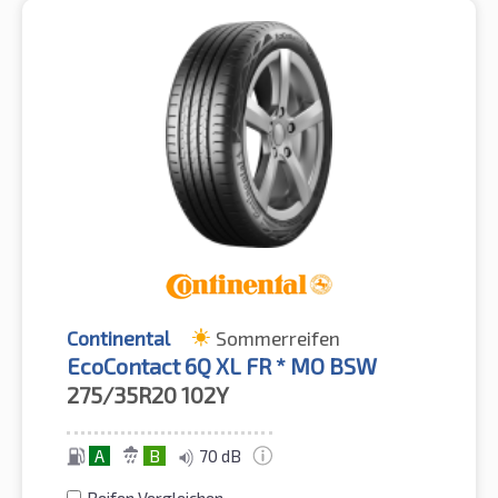
Continental
Sommerreifen
EcoContact 6Q XL FR * MO BSW
275/35R20
102Y
A
B
70 dB
Reifen Vergleichen