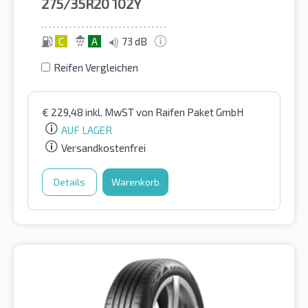
275/35R20
102Y
C
A
73 dB
Reifen Vergleichen
€
229,48
inkl. MwST
von Raifen Paket GmbH
AUF LAGER
Versandkostenfrei
Details
Warenkorb