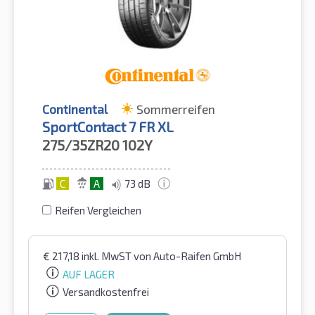
Continental
Sommerreifen
SportContact 7 FR XL
275/35ZR20
102Y
C
A
73 dB
Reifen Vergleichen
€
217,18
inkl. MwST
von Auto-Raifen GmbH
AUF LAGER
Versandkostenfrei