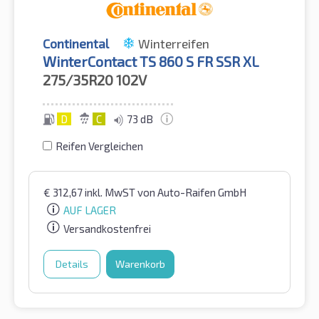
Continental
Winterreifen
WinterContact TS 860 S FR SSR XL
275/35R20
102V
D
C
73 dB
Reifen Vergleichen
€
312,67
inkl. MwST
von Auto-Raifen GmbH
AUF LAGER
Versandkostenfrei
Details
Warenkorb