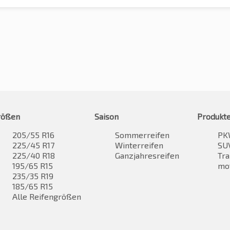
rößen
Saison
Produkt
205/55 R16
Sommerreifen
PK
225/45 R17
Winterreifen
SUV
225/40 R18
Ganzjahresreifen
Tra
195/65 R15
mo
235/35 R19
185/65 R15
Alle Reifengrößen