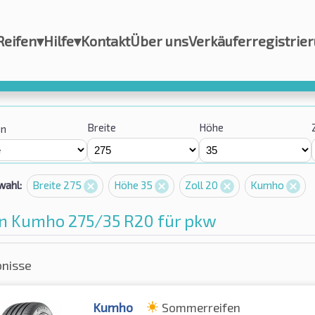
Reifen
▾
Hilfe
▾
Kontakt
Über uns
Verkäuferregistrie
Breite
Höhe
on
wahl:
Breite 275
Höhe 35
Zoll 20
Kumho
en Kumho 275/35 R20 für pkw
bnisse
Kumho
Sommerreifen