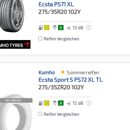
Ecsta PS71 XL
275/35R20
102Y
C
A
72 dB
Reifen Vergleichen
Kumho
Sommerreifen
Ecsta Sport S PS72 XL TL
275/35ZR20
102Y
C
A
72 dB
Reifen Vergleichen