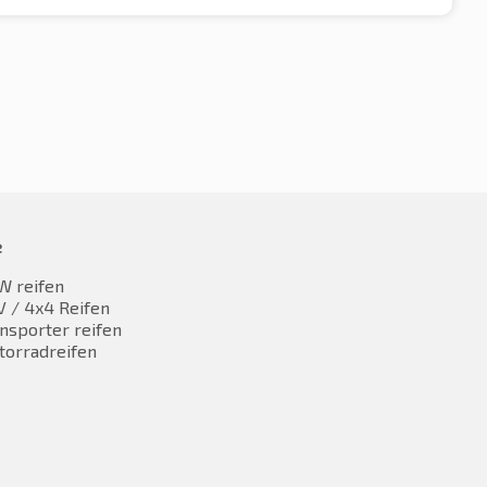
e
W reifen
 / 4x4 Reifen
nsporter reifen
torradreifen