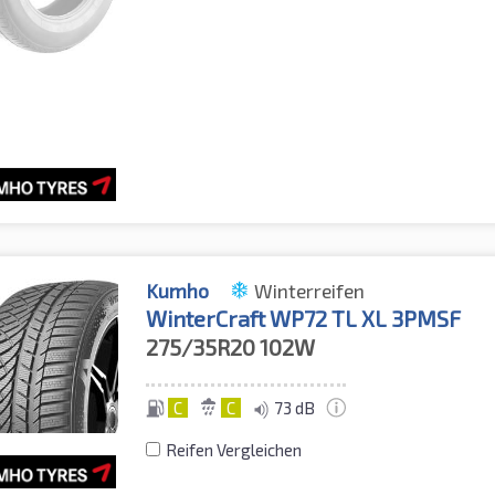
Kumho
Winterreifen
WinterCraft WP72 TL XL 3PMSF
275/35R20
102W
C
C
73 dB
Reifen Vergleichen