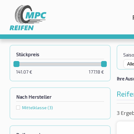
Stückpreis
Sais
141.07
€
177.18
€
Ihre Aus
Reif
Nach Hersteller
Mittelklasse
(3)
3 Erge