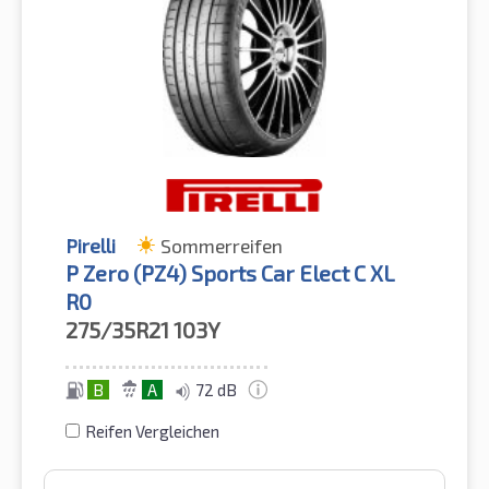
Pirelli
Sommerreifen
P Zero (PZ4) Sports Car Elect C XL
R0
275/35R21
103Y
B
A
72 dB
Reifen Vergleichen