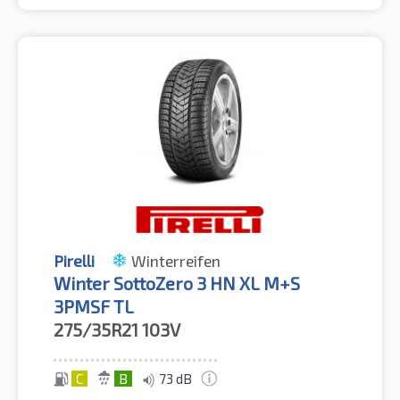
Pirelli
Winterreifen
Winter SottoZero 3 HN XL M+S
3PMSF TL
275/35R21
103V
C
B
73 dB