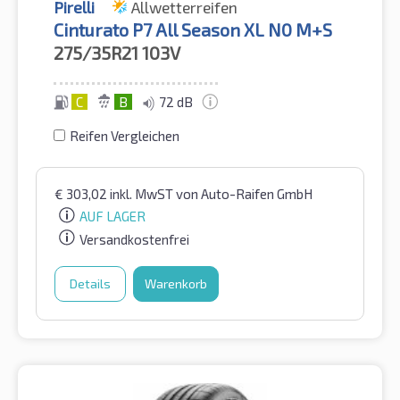
Pirelli
Allwetterreifen
Cinturato P7 All Season XL N0 M+S
275/35R21
103V
C
B
72 dB
Reifen Vergleichen
€
303,02
inkl. MwST
von Auto-Raifen GmbH
AUF LAGER
Versandkostenfrei
Details
Warenkorb