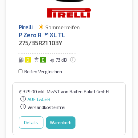
Pirelli
Sommerreifen
P Zero R ™ XL TL
275/35R21
103Y
D
B
73 dB
Reifen Vergleichen
€
329,00
inkl. MwST
von Raifen Paket GmbH
AUF LAGER
Versandkostenfrei
Details
Warenkorb