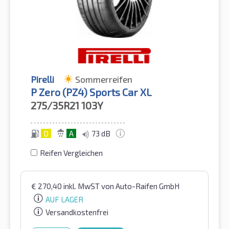
Pirelli
Sommerreifen
P Zero (PZ4) Sports Car XL
275/35R21
103Y
D
A
73 dB
Reifen Vergleichen
€
270,40
inkl. MwST
von Auto-Raifen GmbH
AUF LAGER
Versandkostenfrei