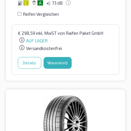
C
A
73 dB
Reifen Vergleichen
€
298,59
inkl. MwST
von Raifen Paket GmbH
AUF LAGER
Versandkostenfrei
Details
Warenkorb