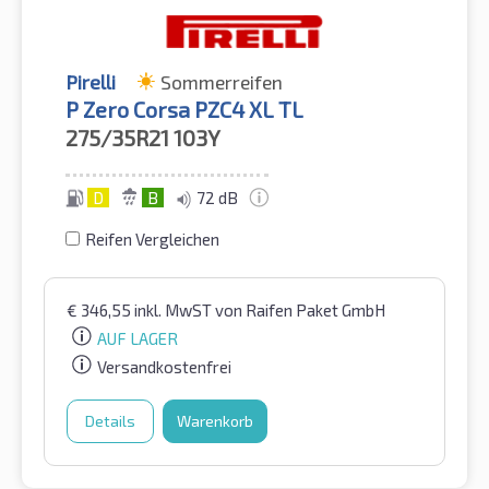
Pirelli
Sommerreifen
P Zero Corsa PZC4 XL TL
275/35R21
103Y
D
B
72 dB
Reifen Vergleichen
€
346,55
inkl. MwST
von Raifen Paket GmbH
AUF LAGER
Versandkostenfrei
Details
Warenkorb