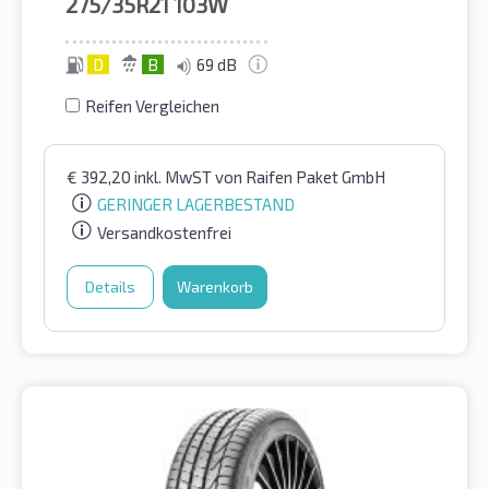
275/35R21
103W
D
B
69 dB
Reifen Vergleichen
€
392,20
inkl. MwST
von Raifen Paket GmbH
GERINGER LAGERBESTAND
Versandkostenfrei
Details
Warenkorb