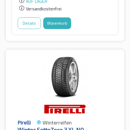
AUF LAGER
Versandkostenfrei
Details
Warenkorb
Pirelli
Winterreifen
Winter SottoZero 3 XL N0