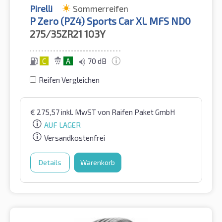
Pirelli
Sommerreifen
P Zero (PZ4) Sports Car XL MFS ND0
275/35ZR21
103Y
C
A
70 dB
Reifen Vergleichen
€
275,57
inkl. MwST
von Raifen Paket GmbH
AUF LAGER
Versandkostenfrei
Details
Warenkorb