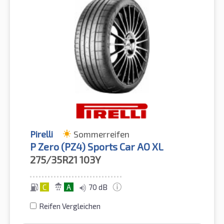
Pirelli
Sommerreifen
P Zero (PZ4) Sports Car AO XL
275/35R21
103Y
C
A
70 dB
Reifen Vergleichen