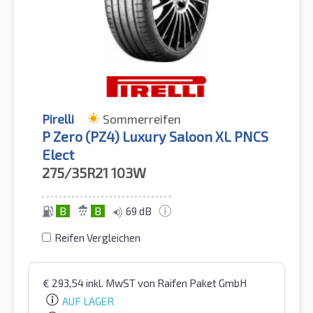
Pirelli
Sommerreifen
P Zero (PZ4) Luxury Saloon XL PNCS
Elect
275/35R21
103W
B
B
69 dB
Reifen Vergleichen
€
293,54
inkl. MwST
von Raifen Paket GmbH
AUF LAGER