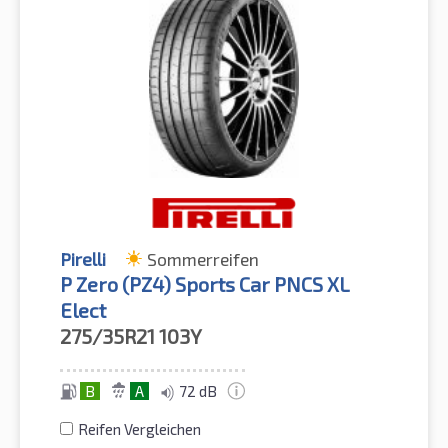
Pirelli
Sommerreifen
P Zero (PZ4) Sports Car PNCS XL
Elect
275/35R21
103Y
B
A
72 dB
Reifen Vergleichen