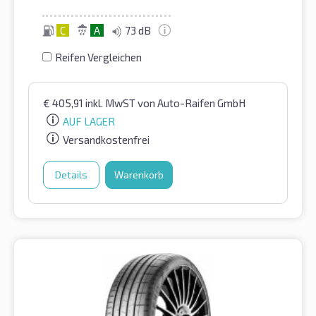
C
A
73 dB
Reifen Vergleichen
€
405,91
inkl. MwST
von Auto-Raifen GmbH
AUF LAGER
Versandkostenfrei
Details
Warenkorb