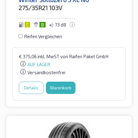
275/35R21
103V
C
B
73 dB
Reifen Vergleichen
€
375,06
inkl. MwST
von Raifen Paket GmbH
AUF LAGER
Versandkostenfrei
Details
Warenkorb