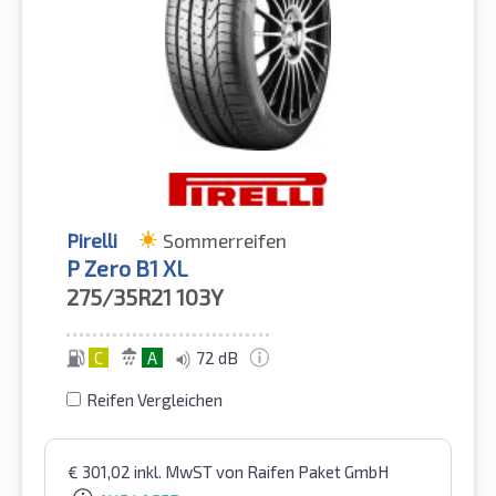
Pirelli
Sommerreifen
P Zero B1 XL
275/35R21
103Y
C
A
72 dB
Reifen Vergleichen
€
301,02
inkl. MwST
von Raifen Paket GmbH