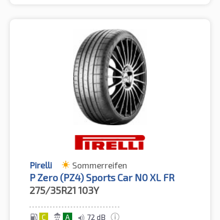
Pirelli
Sommerreifen
P Zero (PZ4) Sports Car N0 XL FR
275/35R21
103Y
C
A
72 dB