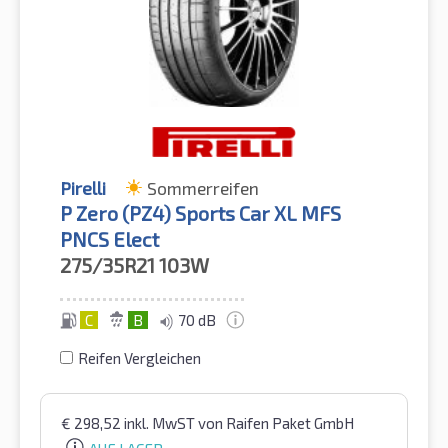
Pirelli
Sommerreifen
P Zero (PZ4) Sports Car XL MFS
PNCS Elect
275/35R21
103W
C
B
70 dB
Reifen Vergleichen
€
298,52
inkl. MwST
von Raifen Paket GmbH