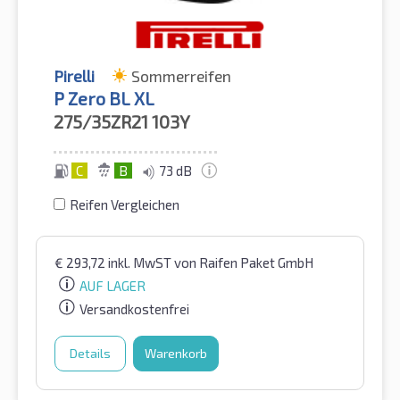
Pirelli
Sommerreifen
P Zero BL XL
275/35ZR21
103Y
C
B
73 dB
Reifen Vergleichen
€
293,72
inkl. MwST
von Raifen Paket GmbH
AUF LAGER
Versandkostenfrei
Details
Warenkorb