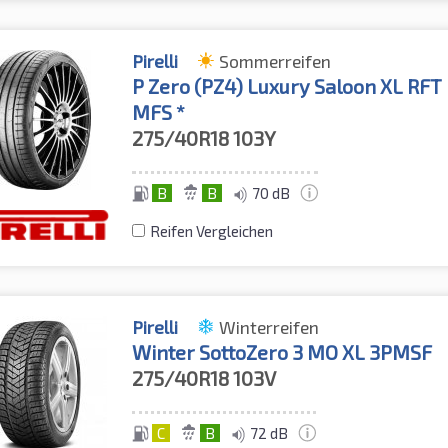
Pirelli
Sommerreifen
P Zero (PZ4) Luxury Saloon XL RFT
MFS *
275/40R18
103Y
B
B
70 dB
Reifen Vergleichen
Pirelli
Winterreifen
Winter SottoZero 3 MO XL 3PMSF
275/40R18
103V
C
B
72 dB