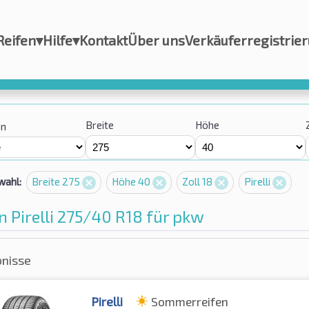
Reifen
▾
Hilfe
▾
Kontakt
Über uns
Verkäuferregistrie
Breite
Höhe
on
wahl:
Breite 275
Höhe 40
Zoll 18
Pirelli
n Pirelli 275/40 R18 für pkw
bnisse
Pirelli
Sommerreifen