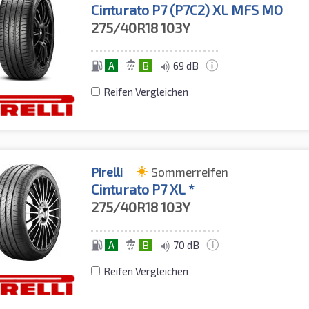
Cinturato P7 (P7C2) XL MFS MO
275/40R18
103Y
A
B
69 dB
Reifen Vergleichen
Pirelli
Sommerreifen
Cinturato P7 XL *
275/40R18
103Y
A
B
70 dB
Reifen Vergleichen