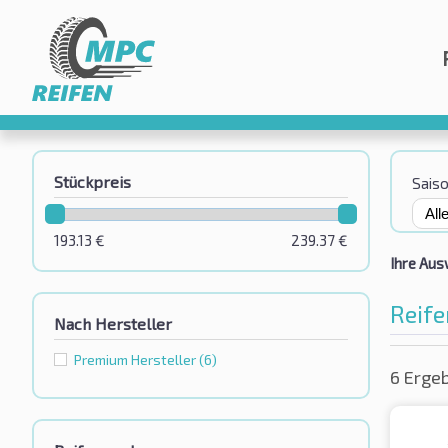
Stückpreis
Sais
193.13
€
239.37
€
Ihre Aus
Reife
Nach Hersteller
Premium Hersteller
(6)
6 Erge