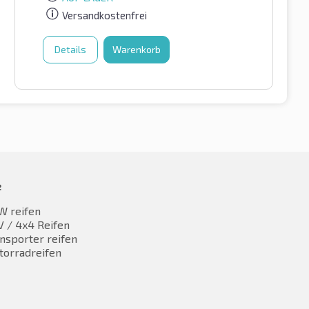
Versandkostenfrei
Details
Warenkorb
e
W reifen
 / 4x4 Reifen
nsporter reifen
torradreifen