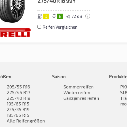
275/40R18
99Y
D
B
72 dB
Reifen Vergleichen
rößen
Saison
Produkt
205/55 R16
Sommerreifen
PK
225/45 R17
Winterreifen
SUV
225/40 R18
Ganzjahresreifen
Tra
195/65 R15
mo
235/35 R19
185/65 R15
Alle Reifengrößen