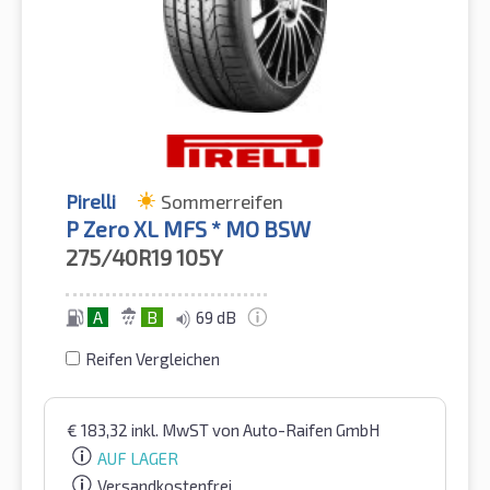
Pirelli
Sommerreifen
P Zero XL MFS * MO BSW
275/40R19
105Y
A
B
69 dB
Reifen Vergleichen
€
183,32
inkl. MwST
von Auto-Raifen GmbH
AUF LAGER
Versandkostenfrei