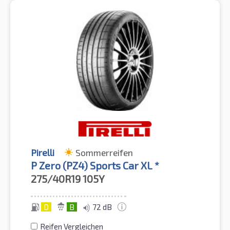
Pirelli
Sommerreifen
P Zero (PZ4) Sports Car XL *
275/40R19
105Y
D
B
72 dB
Reifen Vergleichen