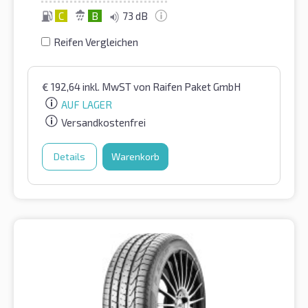
C
B
73 dB
Reifen Vergleichen
€
192,64
inkl. MwST
von Raifen Paket GmbH
AUF LAGER
Versandkostenfrei
Details
Warenkorb