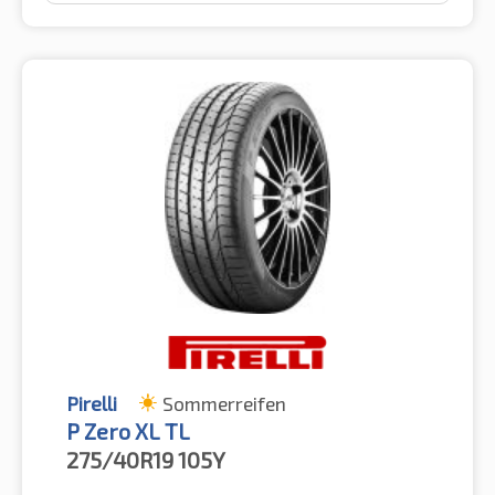
Pirelli
Sommerreifen
P Zero XL TL
275/40R19
105Y