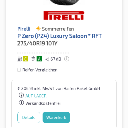
Pirelli
Sommerreifen
P Zero (PZ4) Luxury Saloon * RFT
275/40R19
101Y
C
A
67 dB
Reifen Vergleichen
€
206,91
inkl. MwST
von Raifen Paket GmbH
AUF LAGER
Versandkostenfrei
Details
Warenkorb