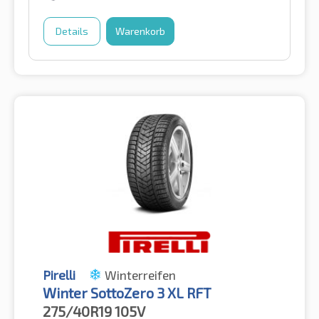
Details
Warenkorb
Pirelli
Winterreifen
Winter SottoZero 3 XL RFT
275/40R19
105V