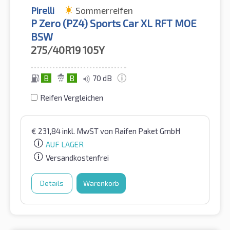
Pirelli
Sommerreifen
P Zero (PZ4) Sports Car XL RFT MOE
BSW
275/40R19
105Y
B
B
70 dB
Reifen Vergleichen
€
231,84
inkl. MwST
von Raifen Paket GmbH
AUF LAGER
Versandkostenfrei
Details
Warenkorb