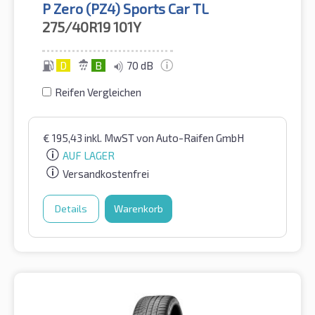
P Zero (PZ4) Sports Car TL
275/40R19
101Y
D
B
70 dB
Reifen Vergleichen
€
195,43
inkl. MwST
von Auto-Raifen GmbH
AUF LAGER
Versandkostenfrei
Details
Warenkorb