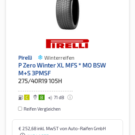
Pirelli
Winterreifen
P Zero Winter XL MFS * MO BSW
M+S 3PMSF
275/40R19
105H
C
B
71 dB
Reifen Vergleichen
€
252,68
inkl. MwST
von Auto-Raifen GmbH