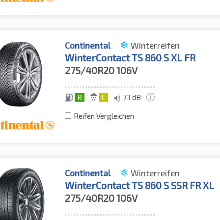
Continental
Winterreifen
WinterContact TS 860 S XL FR
275/40R20
106V
B
C
73 dB
Reifen Vergleichen
Continental
Winterreifen
WinterContact TS 860 S SSR FR XL
275/40R20
106V