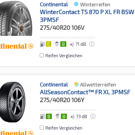
Continental
Winterreifen
WinterContact TS 870 P XL FR BSW
3PMSF
275/40R20
106V
C
B
71 dB
Reifen Vergleichen
Continental
Allwetterreifen
AllSeasonContact™ FR XL 3PMSF
275/40R20
106Y
B
B
73 dB
Reifen Vergleichen