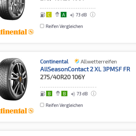
C
A
73 dB
Reifen Vergleichen
Continental
Allwetterreifen
AllSeasonContact 2 XL 3PMSF FR
275/40R20
106Y
B
B
73 dB
Reifen Vergleichen