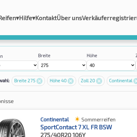
Reifen
▾
Hilfe
▾
Kontakt
Über uns
Verkäuferregistrie
Breite
Höhe
on
wahl:
Breite 275
Höhe 40
Zoll 20
Continental
bnisse
Continental
Sommerreifen
SportContact 7 XL FR BSW
275/40R20
106Y