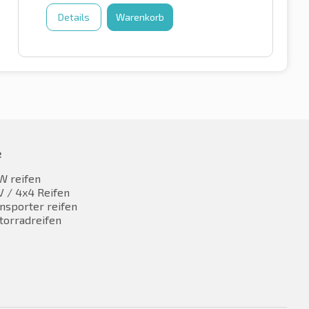
Details
Warenkorb
e
W reifen
 / 4x4 Reifen
nsporter reifen
torradreifen