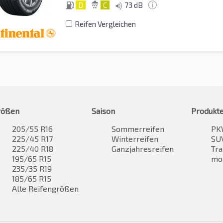
D
C
73 dB
Reifen Vergleichen
rößen
Saison
Produkt
205/55 R16
Sommerreifen
PK
225/45 R17
Winterreifen
SUV
225/40 R18
Ganzjahresreifen
Tra
195/65 R15
mo
235/35 R19
185/65 R15
Alle Reifengrößen