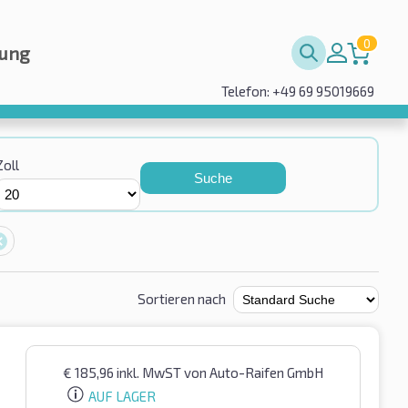
0
rung
Telefon: +49 69 95019669
Zoll
Suche
Sortieren nach
€
185,96
inkl. MwST
von Auto-Raifen GmbH
AUF LAGER