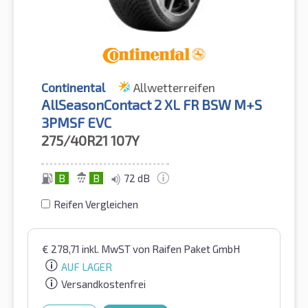
Continental
Allwetterreifen
AllSeasonContact 2 XL FR BSW M+S
3PMSF EVC
275/40R21
107Y
B
B
72 dB
Reifen Vergleichen
€
278,71
inkl. MwST
von Raifen Paket GmbH
AUF LAGER
Versandkostenfrei