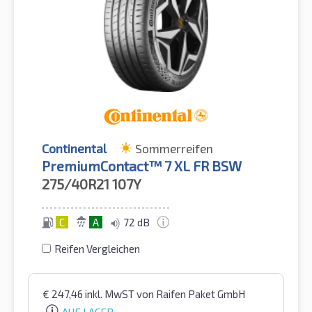
Continental
Sommerreifen
PremiumContact™ 7 XL FR BSW
275/40R21
107Y
C
A
72 dB
Reifen Vergleichen
€
247,46
inkl. MwST
von Raifen Paket GmbH