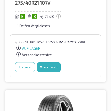
275/40R21
107V
B
B
73 dB
Reifen Vergleichen
€
279,98
inkl. MwST
von Auto-Raifen GmbH
AUF LAGER
Versandkostenfrei
Details
Warenkorb