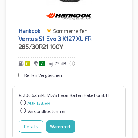
Hankook
Sommerreifen
Ventus S1 Evo 3 K127 XL FR
285/30R21
100Y
C
A
75 dB
Reifen Vergleichen
€
206,62
inkl. MwST
von Raifen Paket GmbH
AUF LAGER
Versandkostenfrei
Details
Warenkorb