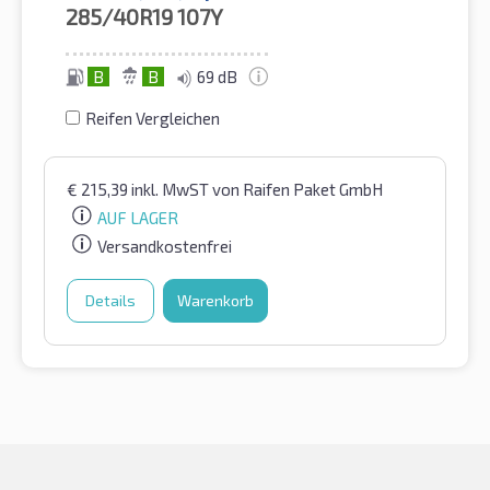
285/40R19
107Y
B
B
69 dB
Reifen Vergleichen
€
215,39
inkl. MwST
von Raifen Paket GmbH
AUF LAGER
Versandkostenfrei
Details
Warenkorb