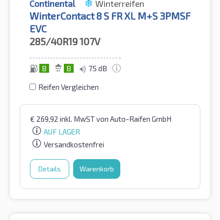
Continental
Winterreifen
WinterContact 8 S FR XL M+S 3PMSF
EVC
285/40R19
107V
B
B
75 dB
Reifen Vergleichen
€
269,92
inkl. MwST
von Auto-Raifen GmbH
AUF LAGER
Versandkostenfrei
Details
Warenkorb