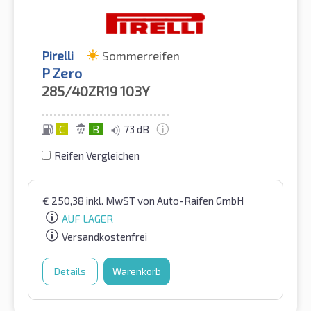
Pirelli
Sommerreifen
P Zero
285/40ZR19
103Y
C
B
73 dB
Reifen Vergleichen
€
250,38
inkl. MwST
von Auto-Raifen GmbH
AUF LAGER
Versandkostenfrei
Details
Warenkorb