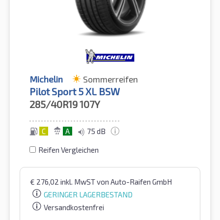
Michelin
Sommerreifen
Pilot Sport 5 XL BSW
285/40R19
107Y
C
A
75 dB
Reifen Vergleichen
€
276,02
inkl. MwST
von Auto-Raifen GmbH
GERINGER LAGERBESTAND
Versandkostenfrei