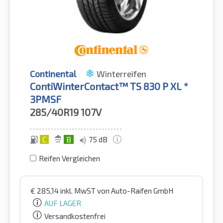
Continental
Winterreifen
ContiWinterContact™ TS 830 P XL *
3PMSF
285/40R19
107V
C
B
75 dB
Reifen Vergleichen
€
285,14
inkl. MwST
von Auto-Raifen GmbH
AUF LAGER
Versandkostenfrei