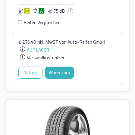
C
A
75 dB
Reifen Vergleichen
€
276,43
inkl. MwST
von Auto-Raifen GmbH
AUF LAGER
Versandkostenfrei
Details
Warenkorb