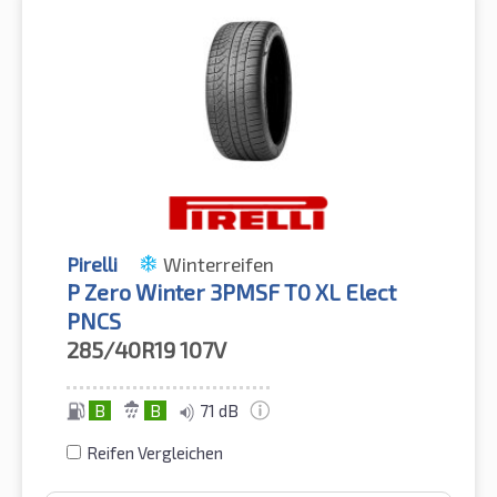
Pirelli
Winterreifen
P Zero Winter 3PMSF T0 XL Elect
PNCS
285/40R19
107V
B
B
71 dB
Reifen Vergleichen