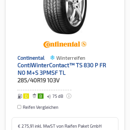
Continental
Winterreifen
ContiWinterContact™ TS 830 P FR
N0 M+S 3PMSF TL
285/40R19
103V
D
B
75 dB
Reifen Vergleichen
€
275,91
inkl. MwST
von Raifen Paket GmbH