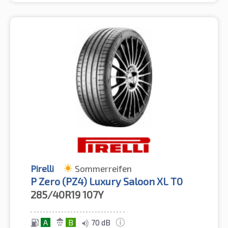
Pirelli
Sommerreifen
P Zero (PZ4) Luxury Saloon XL T0
285/40R19
107Y
A
B
70 dB