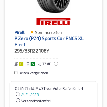
Pirelli
Sommerreifen
P Zero (PZ4) Sports Car PNCS XL
Elect
295/35R22
108Y
C
A
72 dB
Reifen Vergleichen
€
354,61
inkl. MwST
von Auto-Raifen GmbH
AUF LAGER
Versandkostenfrei