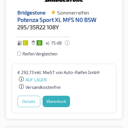
Bridgestone
Sommerreifen
Potenza Sport XL MFS N0 BSW
295/35R22
108Y
C
B
75 dB
Reifen Vergleichen
€
292,73
inkl. MwST
von Auto-Raifen GmbH
AUF LAGER
Versandkostenfrei
Details
Warenkorb