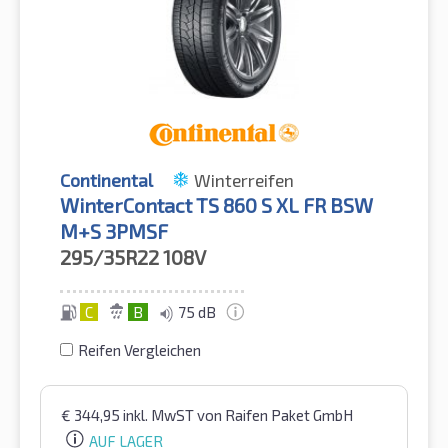
Continental
Winterreifen
WinterContact TS 860 S XL FR BSW
M+S 3PMSF
295/35R22
108V
C
B
75 dB
Reifen Vergleichen
€
344,95
inkl. MwST
von Raifen Paket GmbH
AUF LAGER