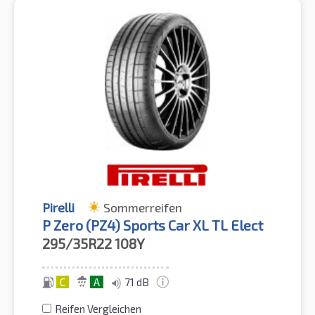
Pirelli
Sommerreifen
P Zero (PZ4) Sports Car XL TL Elect
295/35R22
108Y
C
A
71 dB
Reifen Vergleichen