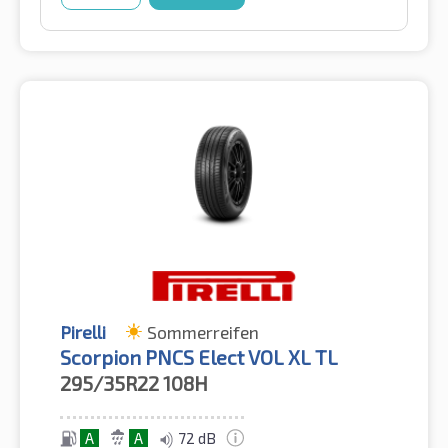
Pirelli
Sommerreifen
Scorpion PNCS Elect VOL XL TL
295/35R22
108H
A
A
72 dB