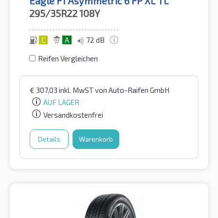
Eagle F1 Asymmetric 6 FP XL TL
295/35R22
108Y
C
A
72 dB
Reifen Vergleichen
€
307,03
inkl. MwST
von Auto-Raifen GmbH
AUF LAGER
Versandkostenfrei
Details
Warenkorb