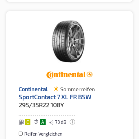
Continental
Sommerreifen
SportContact 7 XL FR BSW
295/35R22
108Y
C
A
73 dB
Reifen Vergleichen