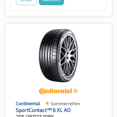
Continental
Sommerreifen
SportContact™ 6 XL AO
295/35R23
108Y