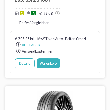
C
A
75 dB
Reifen Vergleichen
€
295,23
inkl. MwST
von Auto-Raifen GmbH
AUF LAGER
Versandkostenfrei
Details
Warenkorb