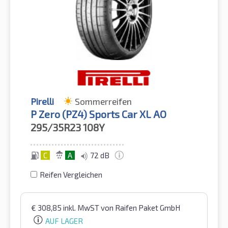
Pirelli
Sommerreifen
P Zero (PZ4) Sports Car XL AO
295/35R23
108Y
C
A
72 dB
Reifen Vergleichen
€
308,85
inkl. MwST
von Raifen Paket GmbH
AUF LAGER