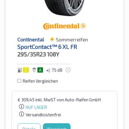
Continental
Sommerreifen
SportContact™ 6 XL FR
295/35R23
108Y
D
A
75 dB
Reifen Vergleichen
€
309,45
inkl. MwST
von Auto-Raifen GmbH
AUF LAGER
Versandkostenfrei
Details
Warenkorb