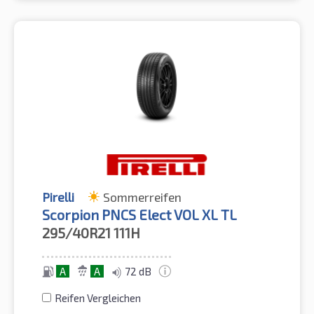
Pirelli
Sommerreifen
Scorpion PNCS Elect VOL XL TL
295/40R21
111H
A
A
72 dB
Reifen Vergleichen