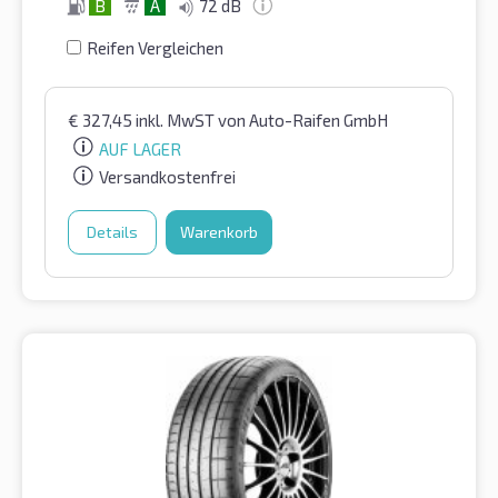
B
A
72 dB
Reifen Vergleichen
€
327,45
inkl. MwST
von Auto-Raifen GmbH
AUF LAGER
Versandkostenfrei
Details
Warenkorb