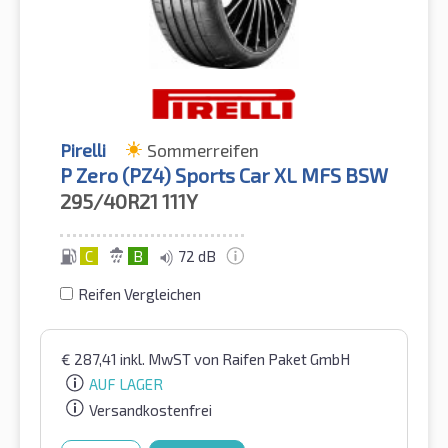
Pirelli
Sommerreifen
P Zero (PZ4) Sports Car XL MFS BSW
295/40R21
111Y
C
B
72 dB
Reifen Vergleichen
€
287,41
inkl. MwST
von Raifen Paket GmbH
AUF LAGER
Versandkostenfrei