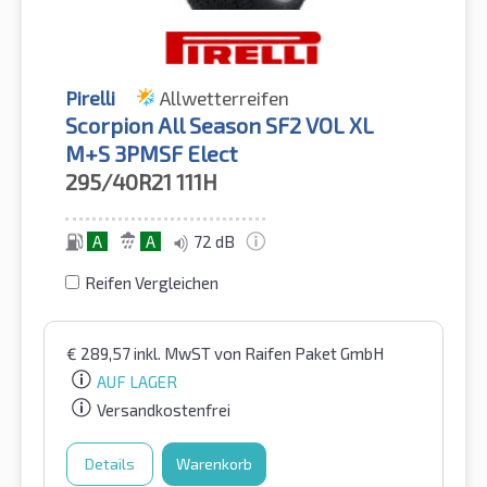
Pirelli
Allwetterreifen
Scorpion All Season SF2 VOL XL
M+S 3PMSF Elect
295/40R21
111H
A
A
72 dB
Reifen Vergleichen
€
289,57
inkl. MwST
von Raifen Paket GmbH
AUF LAGER
Versandkostenfrei
Details
Warenkorb