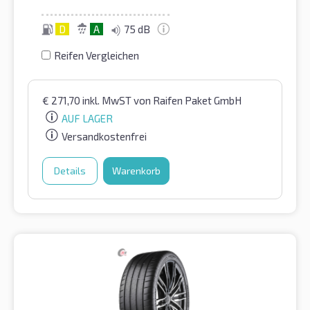
D
A
75 dB
Reifen Vergleichen
€
271,70
inkl. MwST
von Raifen Paket GmbH
AUF LAGER
Versandkostenfrei
Details
Warenkorb