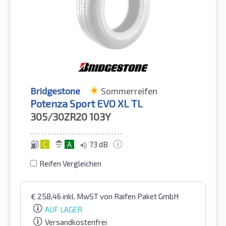
Bridgestone
Sommerreifen
Potenza Sport EVO XL TL
305/30ZR20
103Y
C
A
73 dB
Reifen Vergleichen
€
258,46
inkl. MwST
von Raifen Paket GmbH
AUF LAGER
Versandkostenfrei