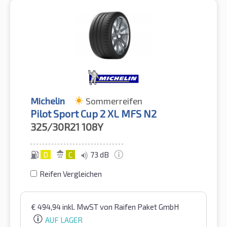
Michelin
Sommerreifen
Pilot Sport Cup 2 XL MFS N2
325/30R21
108Y
D
C
73 dB
Reifen Vergleichen
€
494,94
inkl. MwST
von Raifen Paket GmbH
AUF LAGER