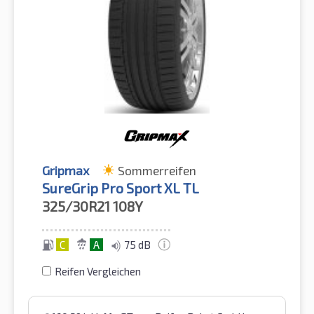
Gripmax
Sommerreifen
SureGrip Pro Sport XL TL
325/30R21
108Y
C
A
75 dB
Reifen Vergleichen