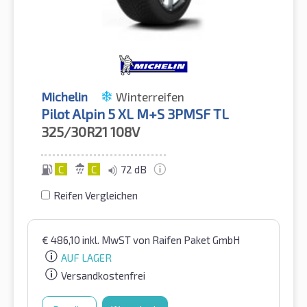
Michelin
Winterreifen
Pilot Alpin 5 XL M+S 3PMSF TL
325/30R21
108V
C
C
72 dB
Reifen Vergleichen
€
486,10
inkl. MwST
von Raifen Paket GmbH
AUF LAGER
Versandkostenfrei