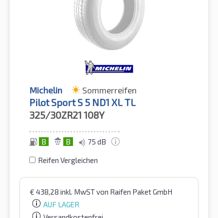
Michelin
Sommerreifen
Pilot Sport S 5 ND1 XL TL
325/30ZR21
108Y
B
B
75 dB
Reifen Vergleichen
€
438,28
inkl. MwST
von Raifen Paket GmbH
AUF LAGER
Versandkostenfrei