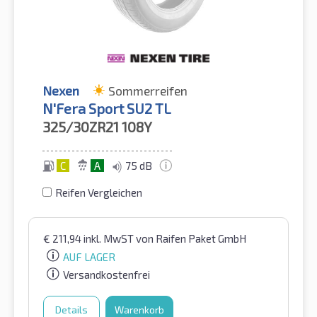
Nexen
Sommerreifen
N'Fera Sport SU2 TL
325/30ZR21
108Y
C
A
75 dB
Reifen Vergleichen
€
211,94
inkl. MwST
von Raifen Paket GmbH
AUF LAGER
Versandkostenfrei
Details
Warenkorb