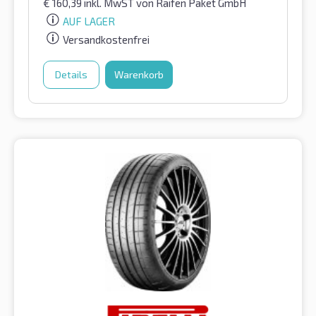
€
160,39
inkl. MwST
von Raifen Paket GmbH
AUF LAGER
Versandkostenfrei
Details
Warenkorb