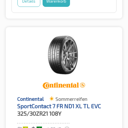
Details
Warenkorb
Continental
Sommerreifen
SportContact 7 FR ND1 XL TL EVC
325/30ZR21
108Y