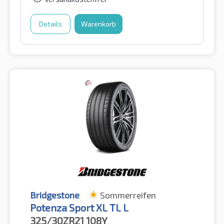
Details
Warenkorb
Bridgestone
Sommerreifen
Potenza Sport XL TL L
325/30ZR21
108Y