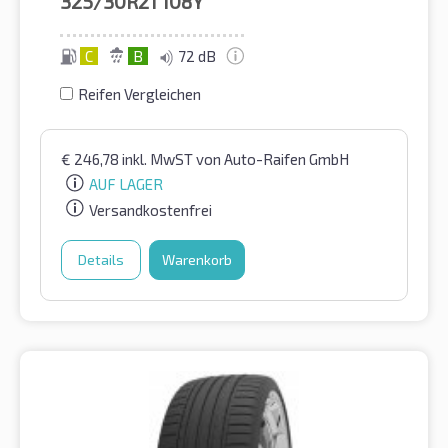
325/30R21
108Y
C
B
72 dB
Reifen Vergleichen
€
246,78
inkl. MwST
von Auto-Raifen GmbH
AUF LAGER
Versandkostenfrei
Details
Warenkorb