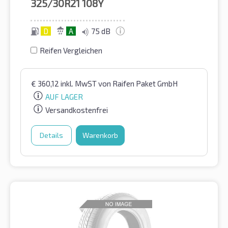
325/30R21
108Y
D
A
75 dB
Reifen Vergleichen
€
360,12
inkl. MwST
von Raifen Paket GmbH
AUF LAGER
Versandkostenfrei
Details
Warenkorb