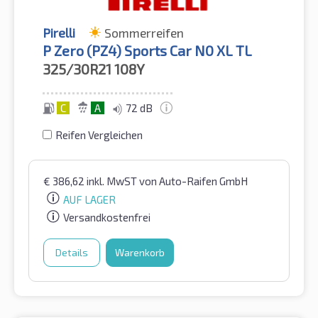
Pirelli
Sommerreifen
P Zero (PZ4) Sports Car N0 XL TL
325/30R21
108Y
C
A
72 dB
Reifen Vergleichen
€
386,62
inkl. MwST
von Auto-Raifen GmbH
AUF LAGER
Versandkostenfrei
Details
Warenkorb