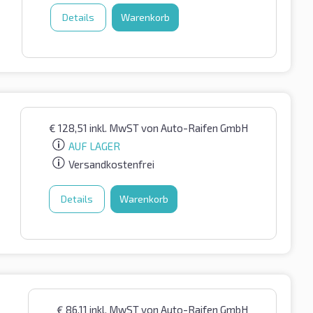
Details
Warenkorb
€
128,51
inkl. MwST
von Auto-Raifen GmbH
AUF LAGER
Versandkostenfrei
Details
Warenkorb
€
86,11
inkl. MwST
von Auto-Raifen GmbH