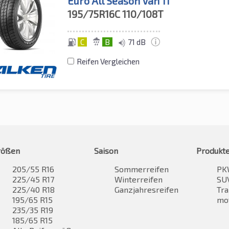
Euro All Season Van 11
195/75R16C
110/108T
C
B
71 dB
Reifen Vergleichen
rößen
Saison
Produkt
205/55 R16
Sommerreifen
PK
225/45 R17
Winterreifen
SUV
225/40 R18
Ganzjahresreifen
Tra
195/65 R15
mo
235/35 R19
185/65 R15