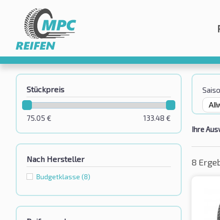
Stückpreis
Sais
75.05
€
133.48
€
Ihre Aus
Nach Hersteller
8 Erge
Budgetklassе
(8)