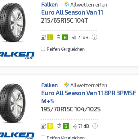
Falken
Allwetterreifen
Euro All Season Van 11
215/65R15C
104T
C
B
71 dB
Reifen Vergleichen
Falken
Allwetterreifen
Euro All Season Van 11 8PR 3PMSF
M+S
195/70R15C
104/102S
D
B
71 dB
Reifen Vergleichen