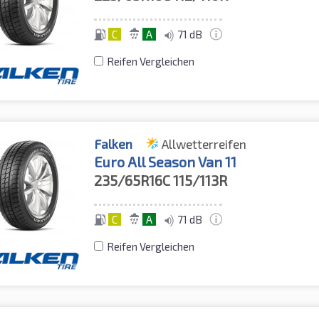
C
A
71 dB
Reifen Vergleichen
Falken
Allwetterreifen
Euro All Season Van 11
235/65R16C
115/113R
C
A
71 dB
Reifen Vergleichen