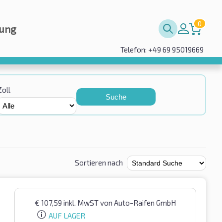
0
rung
Telefon: +49 69 95019669
Zoll
Suche
Sortieren nach
€
107,59
inkl. MwST
von Auto-Raifen GmbH
AUF LAGER