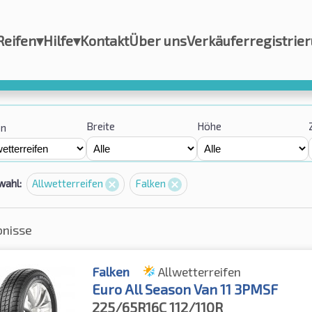
Reifen
▾
Hilfe
▾
Kontakt
Über uns
Verkäuferregistrie
Breite
Höhe
on
wahl:
Allwetterreifen
Falken
bnisse
Falken
Allwetterreifen
Euro All Season Van 11 3PMSF
225/65R16C
112/110R