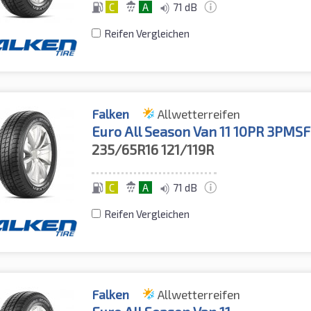
C
A
71 dB
Reifen Vergleichen
Falken
Allwetterreifen
Euro All Season Van 11 10PR 3PMSF
235/65R16
121/119R
C
A
71 dB
Reifen Vergleichen
Falken
Allwetterreifen