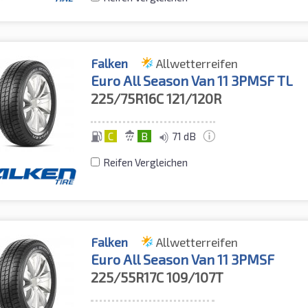
Falken
Allwetterreifen
Euro All Season Van 11 3PMSF TL
225/75R16C
121/120R
C
B
71 dB
Reifen Vergleichen
Falken
Allwetterreifen
Euro All Season Van 11 3PMSF
225/55R17C
109/107T