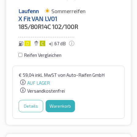
Laufenn
Sommerreifen
X Fit VAN LV01
185/80R14C
102/100R
D
C
67 dB
Reifen Vergleichen
€
59,04
inkl. MwST
von Auto-Raifen GmbH
AUF LAGER
Versandkostenfrei
Details
Warenkorb