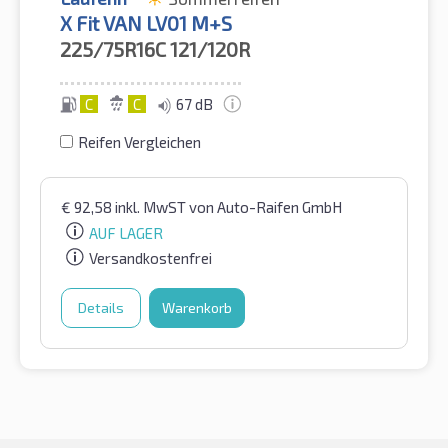
X Fit VAN LV01 M+S
225/75R16C
121/120R
C
C
67 dB
Reifen Vergleichen
€
92,58
inkl. MwST
von Auto-Raifen GmbH
AUF LAGER
Versandkostenfrei
Details
Warenkorb