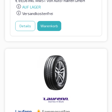
€
69,06
inkl. MwST
von Auto-Raifen GmbH
AUF LAGER
Versandkostenfrei
Details
Warenkorb
Laufenn
Sommerreifen