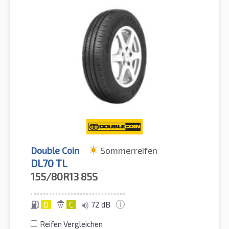
Double Coin
Sommerreifen
DL70 TL
155/80R13
85S
D
C
72 dB
Reifen Vergleichen