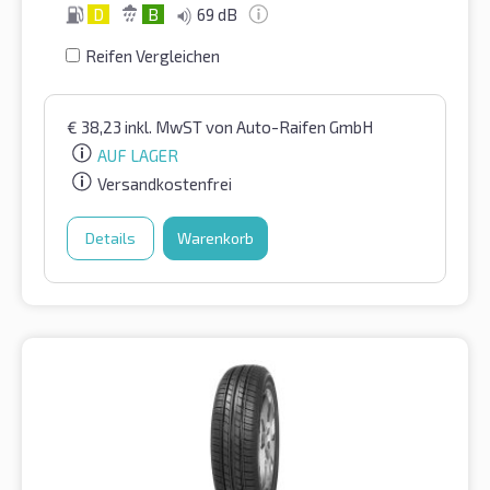
D
B
69 dB
Reifen Vergleichen
€
38,23
inkl. MwST
von Auto-Raifen GmbH
AUF LAGER
Versandkostenfrei
Details
Warenkorb