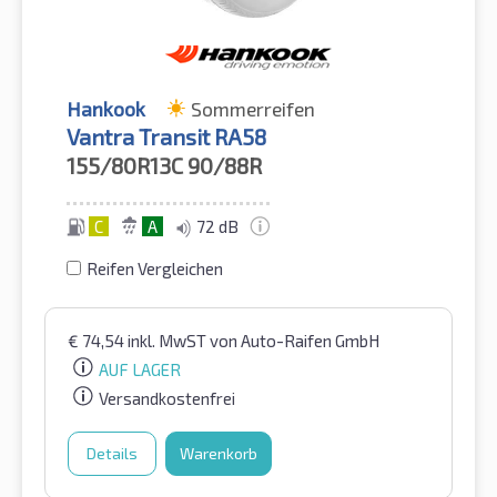
Hankook
Sommerreifen
Vantra Transit RA58
155/80R13C
90/88R
C
A
72 dB
Reifen Vergleichen
€
74,54
inkl. MwST
von Auto-Raifen GmbH
AUF LAGER
Versandkostenfrei
Details
Warenkorb