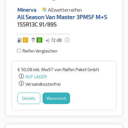
Minerva
Allwetterreifen
All Season Van Master 3PMSF M+S
155R13C
91/89S
E
B
72 dB
Reifen Vergleichen
€
50,08
inkl. MwST
von Raifen Paket GmbH
AUF LAGER
Versandkostenfrei
Details
Warenkorb