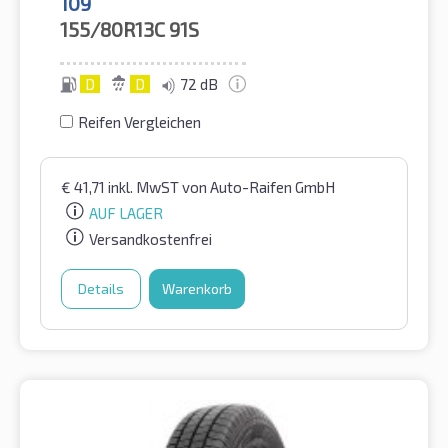
109
155/80R13C
91S
D
D
72 dB
Reifen Vergleichen
€
41,71
inkl. MwST
von Auto-Raifen GmbH
AUF LAGER
Versandkostenfrei
Details
Warenkorb