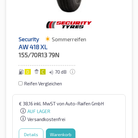
Security
Sommerreifen
AW 418 XL
155/70R13
79N
D
C
70 dB
Reifen Vergleichen
€
38,16
inkl. MwST
von Auto-Raifen GmbH
AUF LAGER
Versandkostenfrei
Details
Warenkorb