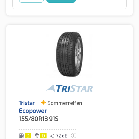
Tristar
Sommerreifen
Ecopower
155/80R13
91S
D
D
72 dB