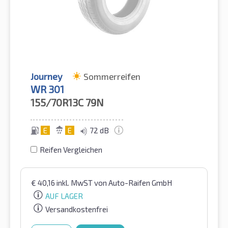
Journey
Sommerreifen
WR 301
155/70R13C
79N
E
E
72 dB
Reifen Vergleichen
€
40,16
inkl. MwST
von Auto-Raifen GmbH
AUF LAGER
Versandkostenfrei