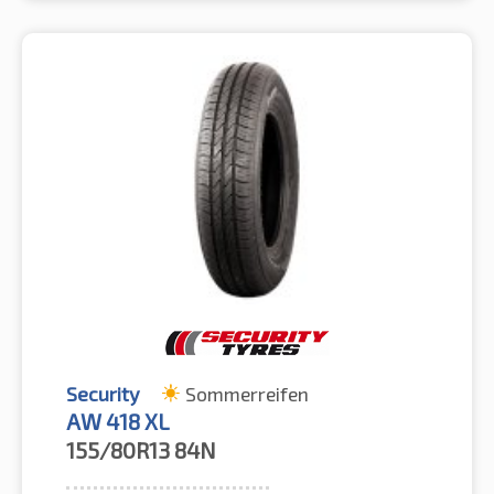
Security
Sommerreifen
AW 418 XL
155/80R13
84N