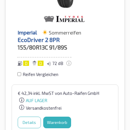
Imperial
Sommerreifen
EcoDriver 2 8PR
155/80R13C
91/89S
D
D
72 dB
Reifen Vergleichen
€
42,34
inkl. MwST
von Auto-Raifen GmbH
AUF LAGER
Versandkostenfrei
Details
Warenkorb