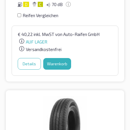
D
C
70 dB
Reifen Vergleichen
€
40,22
inkl. MwST
von Auto-Raifen GmbH
AUF LAGER
Versandkostenfrei
Details
Warenkorb