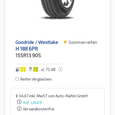
Goodride / Westlake
Sommerreifen
H 188 6PR
155R13
90S
D
C
72 dB
Reifen Vergleichen
€
44,67
inkl. MwST
von Auto-Raifen GmbH
AUF LAGER
Versandkostenfrei