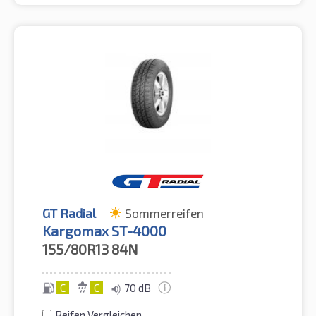
GT Radial
Sommerreifen
Kargomax ST-4000
155/80R13
84N
C
C
70 dB
Reifen Vergleichen