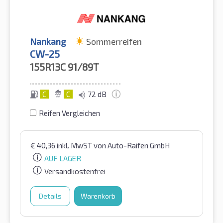
Nankang
Sommerreifen
CW-25
155R13C
91/89T
C
C
72 dB
Reifen Vergleichen
€
40,36
inkl. MwST
von Auto-Raifen GmbH
AUF LAGER
Versandkostenfrei
Details
Warenkorb