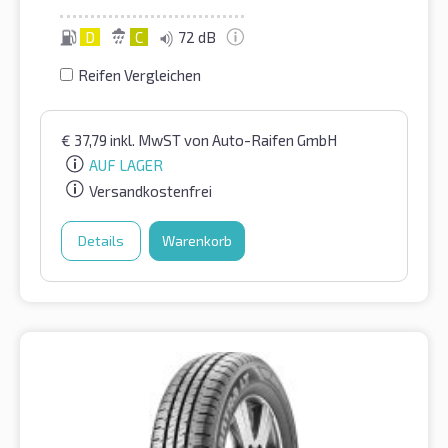
D
C
72 dB
Reifen Vergleichen
€
37,79
inkl. MwST
von Auto-Raifen GmbH
AUF LAGER
Versandkostenfrei
Details
Warenkorb