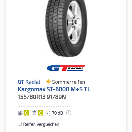
GT Radial
Sommerreifen
Kargomax ST-6000 M+S TL
155/80R13
91/89N
C
C
70 dB
Reifen Vergleichen