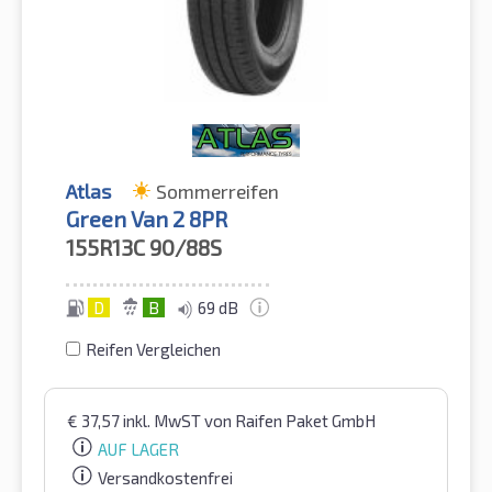
Atlas
Sommerreifen
Green Van 2 8PR
155R13C
90/88S
D
B
69 dB
Reifen Vergleichen
€
37,57
inkl. MwST
von Raifen Paket GmbH
AUF LAGER
Versandkostenfrei