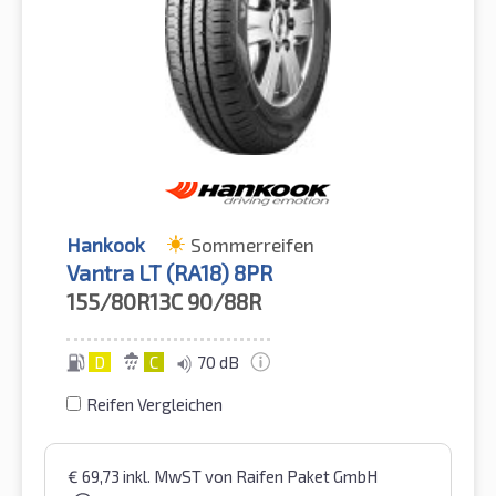
Hankook
Sommerreifen
Vantra LT (RA18) 8PR
155/80R13C
90/88R
D
C
70 dB
Reifen Vergleichen
€
69,73
inkl. MwST
von Raifen Paket GmbH