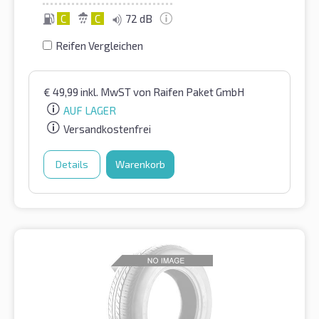
C
C
72 dB
Reifen Vergleichen
€
49,99
inkl. MwST
von Raifen Paket GmbH
AUF LAGER
Versandkostenfrei
Details
Warenkorb