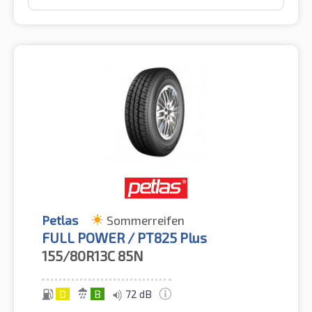
Petlas
Sommerreifen
FULL POWER / PT825 Plus
155/80R13C
85N
D
B
72 dB