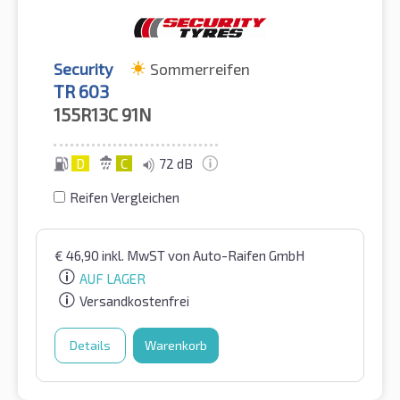
Security
Sommerreifen
TR 603
155R13C
91N
D
C
72 dB
Reifen Vergleichen
€
46,90
inkl. MwST
von Auto-Raifen GmbH
AUF LAGER
Versandkostenfrei
Details
Warenkorb