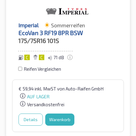
Imperial
Sommerreifen
EcoVan 3 RF19 8PR BSW
175/75R16
101S
C
C
71 dB
Reifen Vergleichen
€
59,94
inkl. MwST
von Auto-Raifen GmbH
AUF LAGER
Versandkostenfrei
Details
Warenkorb