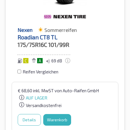
Nexen
Sommerreifen
Roadian CT8 TL
175/75R16C
101/99R
C
A
69 dB
Reifen Vergleichen
€
68,60
inkl. MwST
von Auto-Raifen GmbH
AUF LAGER
Versandkostenfrei
Details
Warenkorb