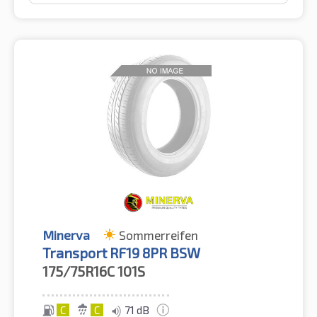
Minerva
Sommerreifen
Transport RF19 8PR BSW
175/75R16C
101S
C
C
71 dB