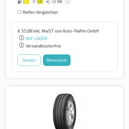
D
C
72 dB
Reifen Vergleichen
€
55,88
inkl. MwST
von Auto-Raifen GmbH
AUF LAGER
Versandkostenfrei
Details
Warenkorb