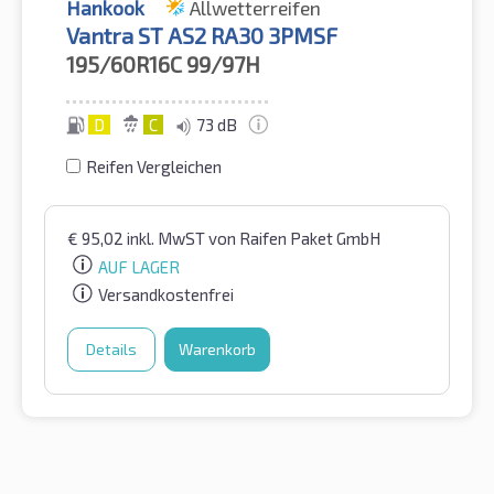
Hankook
Allwetterreifen
Vantra ST AS2 RA30 3PMSF
195/60R16C
99/97H
D
C
73 dB
Reifen Vergleichen
€
95,02
inkl. MwST
von Raifen Paket GmbH
AUF LAGER
Versandkostenfrei
Details
Warenkorb