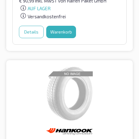
€
90,99
inkl. MwST
von Raifen Paket GmbH
AUF LAGER
Versandkostenfrei
Details
Warenkorb