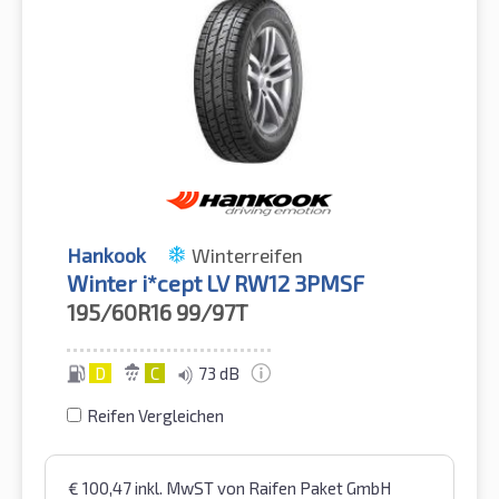
Hankook
Winterreifen
Winter i*cept LV RW12 3PMSF
195/60R16
99/97T
D
C
73 dB
Reifen Vergleichen
€
100,47
inkl. MwST
von Raifen Paket GmbH