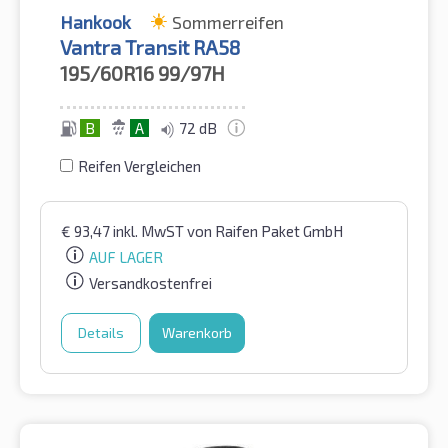
Hankook
Sommerreifen
Vantra Transit RA58
195/60R16
99/97H
B
A
72 dB
Reifen Vergleichen
€
93,47
inkl. MwST
von Raifen Paket GmbH
AUF LAGER
Versandkostenfrei
Details
Warenkorb