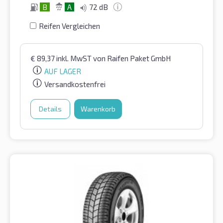
B
A
72 dB
Reifen Vergleichen
€
89,37
inkl. MwST
von Raifen Paket GmbH
AUF LAGER
Versandkostenfrei
Details
Warenkorb