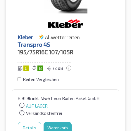
Kleber
Allwetterreifen
Transpro 4S
195/75R16C
107/105R
C
B
72 dB
Reifen Vergleichen
€
91,96
inkl. MwST
von Raifen Paket GmbH
AUF LAGER
Versandkostenfrei
Details
Warenkorb