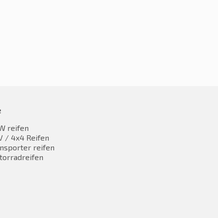
e
W reifen
 / 4x4 Reifen
nsporter reifen
torradreifen