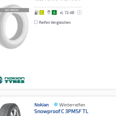
C
A
72 dB
Reifen Vergleichen
Nokian
Winterreifen
Snowproof C 3PMSF TL