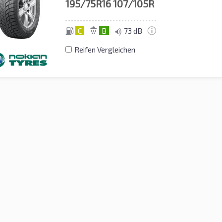
195/75R16
107/105R
C
B
73 dB
Reifen Vergleichen