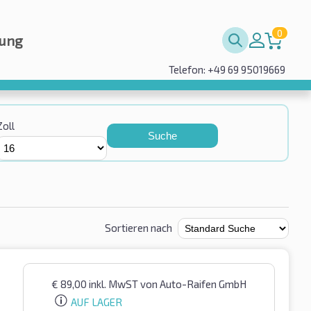
0
rung
Telefon: +49 69 95019669
Zoll
Suche
Sortieren nach
€
89,00
inkl. MwST
von Auto-Raifen GmbH
AUF LAGER