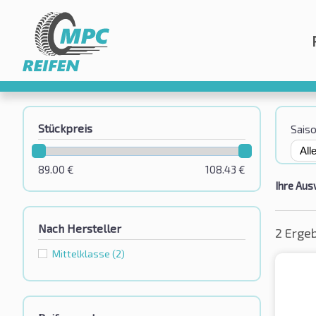
Stückpreis
Sais
89.00
€
108.43
€
Ihre Aus
Nach Hersteller
2 Erge
Mittelklasse
(2)