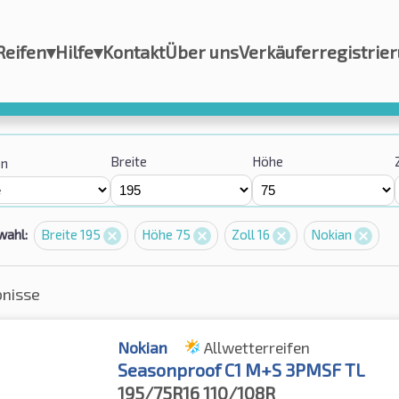
Reifen
▾
Hilfe
▾
Kontakt
Über uns
Verkäuferregistrie
Breite
Höhe
on
wahl:
Breite 195
Höhe 75
Zoll 16
Nokian
bnisse
Nokian
Allwetterreifen
Seasonproof C1 M+S 3PMSF TL
195/75R16
110/108R