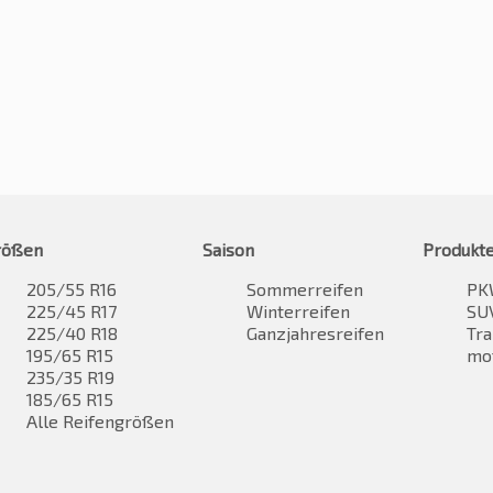
rößen
Saison
Produkt
205/55 R16
Sommerreifen
PK
225/45 R17
Winterreifen
SUV
225/40 R18
Ganzjahresreifen
Tra
195/65 R15
mo
235/35 R19
185/65 R15
Alle Reifengrößen