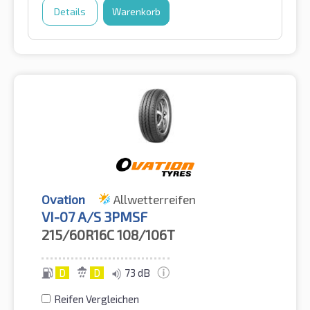
Details
Warenkorb
Ovation
Allwetterreifen
VI-07 A/S 3PMSF
215/60R16C
108/106T
D
D
73 dB
Reifen Vergleichen