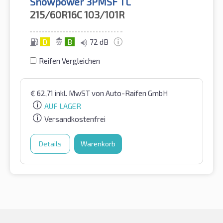
Snowpower 3PMSF TL
215/60R16C
103/101R
D
B
72 dB
Reifen Vergleichen
€
62,71
inkl. MwST
von Auto-Raifen GmbH
AUF LAGER
Versandkostenfrei
Details
Warenkorb