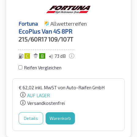
Fortuna
Allwetterreifen
EcoPlus Van 4S 8PR
215/60R17
109/107T
C
B
73 dB
Reifen Vergleichen
€
62,02
inkl. MwST
von Auto-Raifen GmbH
AUF LAGER
Versandkostenfrei
Details
Warenkorb