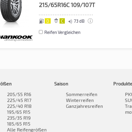
215/65R16C
109/107T
D
C
73 dB
Reifen Vergleichen
rößen
Saison
Produkt
205/55 R16
Sommerreifen
PK
225/45 R17
Winterreifen
SUV
225/40 R18
Ganzjahresreifen
Tra
195/65 R15
mo
235/35 R19
185/65 R15
Alle Reifengrößen