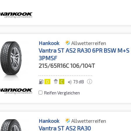
Hankook
Allwetterreifen
Vantra ST AS2 RA30 6PR BSW M+S
3PMSF
215/65R16C
106/104T
D
C
73 dB
Reifen Vergleichen
Hankook
Allwetterreifen
Vantra ST AS2 RA30