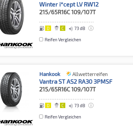
Winter i*cept LV RW12
215/65R16C
109/107T
D
C
73 dB
Reifen Vergleichen
Hankook
Allwetterreifen
Vantra ST AS2 RA30 3PMSF
215/65R16C
109/107T
D
C
73 dB
Reifen Vergleichen