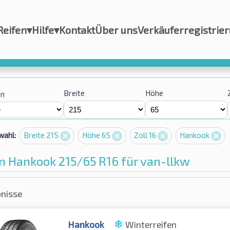
Reifen
▾
Hilfe
▾
Kontakt
Über uns
Verkäuferregistrie
Breite
Höhe
on
wahl:
Breite 215
Höhe 65
Zoll 16
Hankook
n Hankook 215/65 R16 für van-llkw
bnisse
Hankook
Winterreifen