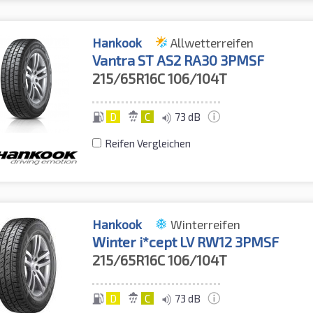
Hankook
Allwetterreifen
Vantra ST AS2 RA30 3PMSF
215/65R16C
106/104T
D
C
73 dB
Reifen Vergleichen
Hankook
Winterreifen
Winter i*cept LV RW12 3PMSF
215/65R16C
106/104T
D
C
73 dB