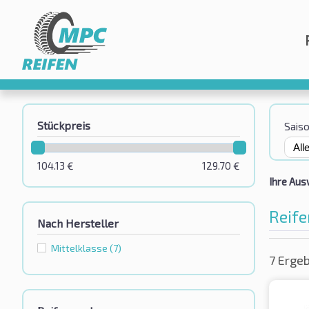
Stückpreis
Sais
104.13
€
129.70
€
Ihre Aus
Reife
Nach Hersteller
Mittelklasse
(7)
7 Erge