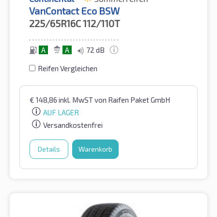
VanContact Eco BSW
225/65R16C
112/110T
A
A
72 dB
Reifen Vergleichen
€
148,86
inkl. MwST
von Raifen Paket GmbH
AUF LAGER
Versandkostenfrei
Details
Warenkorb