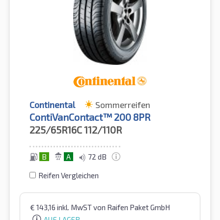
Continental
Sommerreifen
ContiVanContact™ 200 8PR
225/65R16C
112/110R
B
A
72 dB
Reifen Vergleichen
€
143,16
inkl. MwST
von Raifen Paket GmbH
AUF LAGER