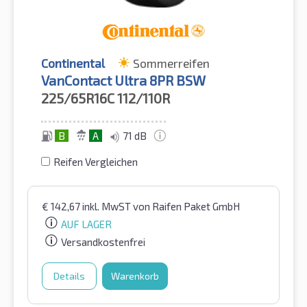
Continental
Sommerreifen
VanContact Ultra 8PR BSW
225/65R16C
112/110R
B
A
71 dB
Reifen Vergleichen
€
142,67
inkl. MwST
von Raifen Paket GmbH
AUF LAGER
Versandkostenfrei
Details
Warenkorb