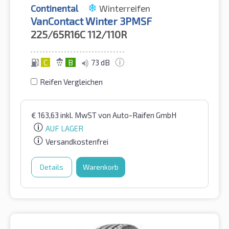
Continental
Winterreifen
VanContact Winter 3PMSF
225/65R16C
112/110R
C
B
73 dB
Reifen Vergleichen
€
163,63
inkl. MwST
von Auto-Raifen GmbH
AUF LAGER
Versandkostenfrei
Details
Warenkorb