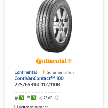
Continental
Sommerreifen
ContiVanContact™ 100
225/65R16C
112/110R
B
B
72 dB
Reifen Vergleichen