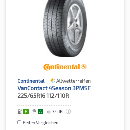
Continental
Allwetterreifen
VanContact 4Season 3PMSF
225/65R16
112/110R
B
A
73 dB
Reifen Vergleichen