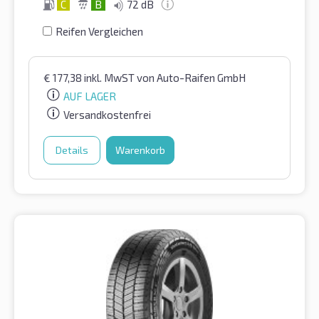
C
B
72 dB
Reifen Vergleichen
€
177,38
inkl. MwST
von Auto-Raifen GmbH
AUF LAGER
Versandkostenfrei
Details
Warenkorb