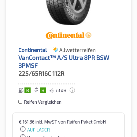
Continental
Allwetterreifen
VanContact™ A/S Ultra 8PR BSW
3PMSF
225/65R16C
112R
B
B
73 dB
Reifen Vergleichen
€
161,36
inkl. MwST
von Raifen Paket GmbH
AUF LAGER