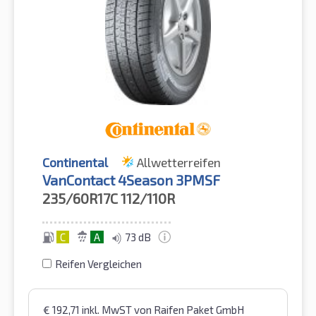
Continental
Allwetterreifen
VanContact 4Season 3PMSF
235/60R17C
112/110R
C
A
73 dB
Reifen Vergleichen
€
192,71
inkl. MwST
von Raifen Paket GmbH