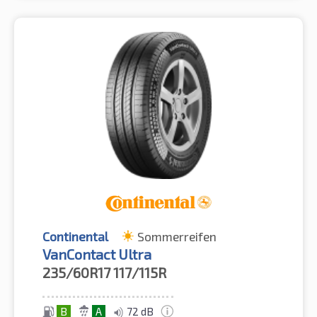
Continental
Sommerreifen
VanContact Ultra
235/60R17
117/115R
B
A
72 dB