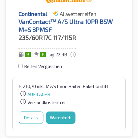
Continental
Allwetterreifen
VanContact™ A/S Ultra 10PR BSW
M+S 3PMSF
235/60R17C
117/115R
B
B
72 dB
Reifen Vergleichen
€
210,70
inkl. MwST
von Raifen Paket GmbH
AUF LAGER
Versandkostenfrei
Details
Warenkorb