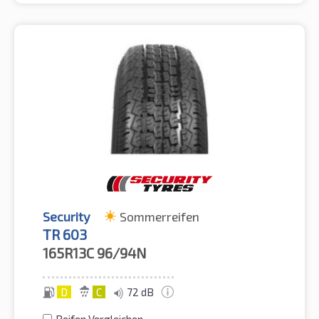
Security
Sommerreifen
TR 603
165R13C
96/94N
D
C
72 dB