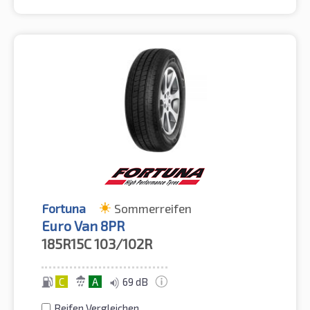
Fortuna
Sommerreifen
Euro Van 8PR
185R15C
103/102R
C
A
69 dB
Reifen Vergleichen