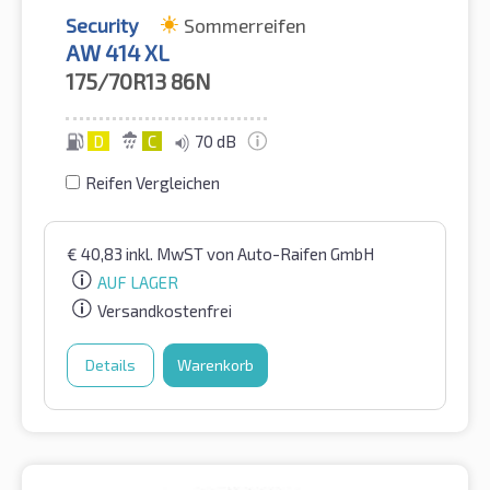
Security
Sommerreifen
AW 414 XL
175/70R13
86N
D
C
70 dB
Reifen Vergleichen
€
40,83
inkl. MwST
von Auto-Raifen GmbH
AUF LAGER
Versandkostenfrei
Details
Warenkorb