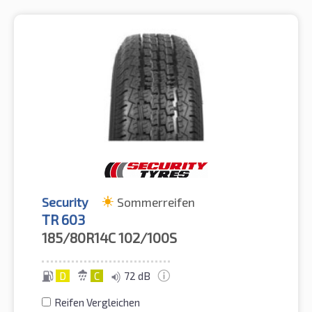
Security
Sommerreifen
TR 603
185/80R14C
102/100S
D
C
72 dB
Reifen Vergleichen