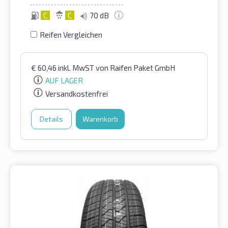
C
C
70 dB
Reifen Vergleichen
€
60,46
inkl. MwST
von Raifen Paket GmbH
AUF LAGER
Versandkostenfrei
Details
Warenkorb