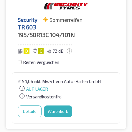
Security
Sommerreifen
TR 603
195/50R13C
104/101N
D
C
72 dB
Reifen Vergleichen
€
54,06
inkl. MwST
von Auto-Raifen GmbH
AUF LAGER
Versandkostenfrei
Details
Warenkorb