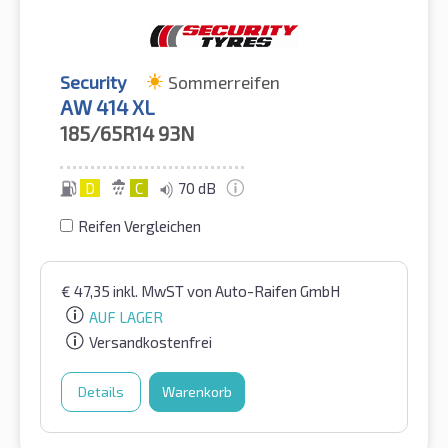
Security
Sommerreifen
AW 414 XL
185/65R14
93N
D
C
70 dB
Reifen Vergleichen
€
47,35
inkl. MwST
von Auto-Raifen GmbH
AUF LAGER
Versandkostenfrei
Details
Warenkorb