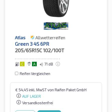
Atlas
Allwetterreifen
Green 3 4S 6PR
205/65R15C
102/100T
C
A
71 dB
Reifen Vergleichen
€
54,45
inkl. MwST
von Raifen Paket GmbH
AUF LAGER
Versandkostenfrei