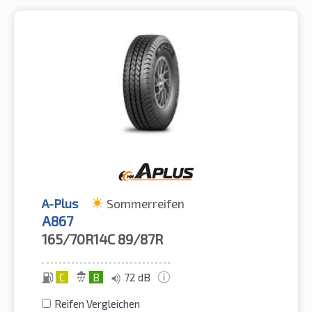
A-Plus
Sommerreifen
A867
165/70R14C
89/87R
C
B
72 dB
Reifen Vergleichen