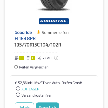
Goodride
Sommerreifen
H 188 8PR
195/70R15C
104/102R
C
C
72 dB
Reifen Vergleichen
€
52,36
inkl. MwST
von Auto-Raifen GmbH
AUF LAGER
Versandkostenfrei
Details
Warenkorb