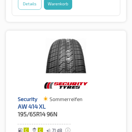
Details
Warenkorb
Security
Sommerreifen
AW 414 XL
195/65R14
96N
C
C
71 dB