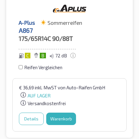
A-Plus
Sommerreifen
A867
175/65R14C
90/88T
C
B
72 dB
Reifen Vergleichen
€
36,69
inkl. MwST
von Auto-Raifen GmbH
AUF LAGER
Versandkostenfrei
Details
Warenkorb