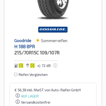
Goodride
Sommerreifen
H 188 8PR
215/70R15C
109/107R
C
C
72 dB
Reifen Vergleichen
€
56,38
inkl. MwST
von Auto-Raifen GmbH
AUF LAGER
Versandkostenfrei