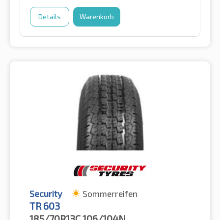
Details
Warenkorb
Security
Sommerreifen
TR 603
185/70R13C
106/104N