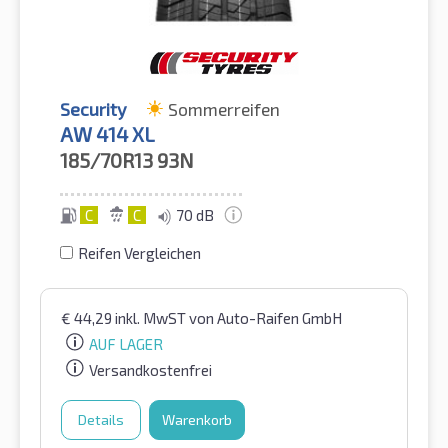
Security
Sommerreifen
AW 414 XL
185/70R13
93N
C
C
70 dB
Reifen Vergleichen
€
44,29
inkl. MwST
von Auto-Raifen GmbH
AUF LAGER
Versandkostenfrei
Details
Warenkorb