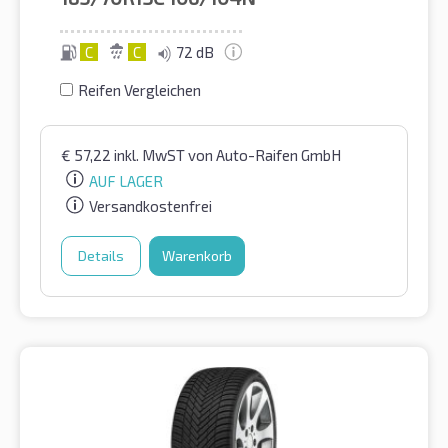
C
C
72 dB
Reifen Vergleichen
€
57,22
inkl. MwST
von Auto-Raifen GmbH
AUF LAGER
Versandkostenfrei
Details
Warenkorb