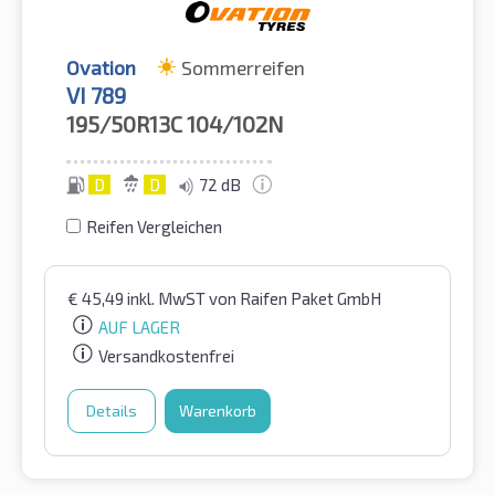
Ovation
Sommerreifen
VI 789
195/50R13C
104/102N
D
D
72 dB
Reifen Vergleichen
€
45,49
inkl. MwST
von Raifen Paket GmbH
AUF LAGER
Versandkostenfrei
Details
Warenkorb