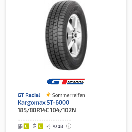
GT Radial
Sommerreifen
Kargomax ST-6000
185/80R14C
104/102N
C
C
70 dB