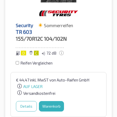
Security
Sommerreifen
TR 603
155/70R12C
104/102N
D
C
72 dB
Reifen Vergleichen
€
44,47
inkl. MwST
von Auto-Raifen GmbH
AUF LAGER
Versandkostenfrei
Details
Warenkorb