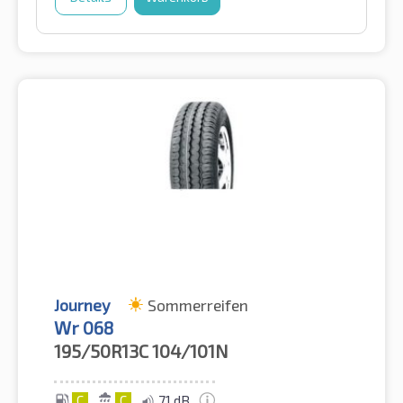
Journey
Sommerreifen
Wr 068
195/50R13C
104/101N
C
C
71 dB