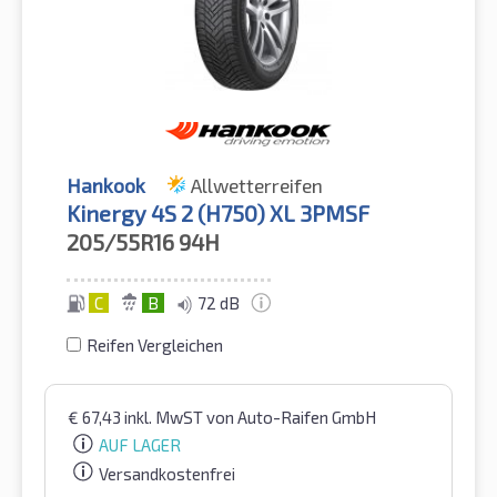
Hankook
Allwetterreifen
Kinergy 4S 2 (H750) XL 3PMSF
205/55R16
94H
C
B
72 dB
Reifen Vergleichen
€
67,43
inkl. MwST
von Auto-Raifen GmbH
AUF LAGER
Versandkostenfrei