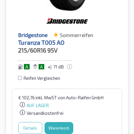
Bridgestone
Sommerreifen
Turanza T005 AO
215/60R16
95V
A
A
71 dB
Reifen Vergleichen
€
102,76
inkl. MwST
von Auto-Raifen GmbH
AUF LAGER
Versandkostenfrei
Details
Warenkorb