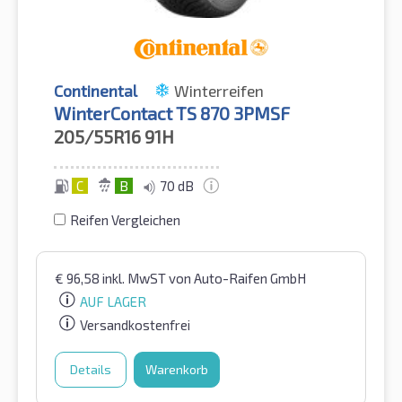
Continental
Winterreifen
WinterContact TS 870 3PMSF
205/55R16
91H
C
B
70 dB
Reifen Vergleichen
€
96,58
inkl. MwST
von Auto-Raifen GmbH
AUF LAGER
Versandkostenfrei
Details
Warenkorb