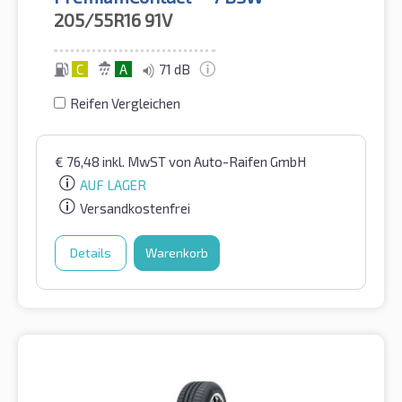
205/55R16
91V
C
A
71 dB
Reifen Vergleichen
€
76,48
inkl. MwST
von Auto-Raifen GmbH
AUF LAGER
Versandkostenfrei
Details
Warenkorb