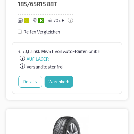
185/65R15
88T
C
B
70 dB
Reifen Vergleichen
€
73,13
inkl. MwST
von Auto-Raifen GmbH
AUF LAGER
Versandkostenfrei
Details
Warenkorb