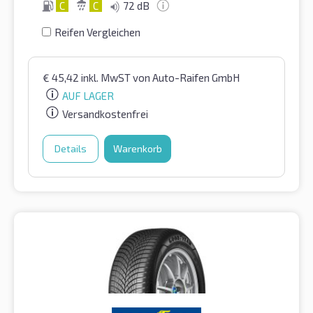
C
C
72 dB
Reifen Vergleichen
€
45,42
inkl. MwST
von Auto-Raifen GmbH
AUF LAGER
Versandkostenfrei
Details
Warenkorb