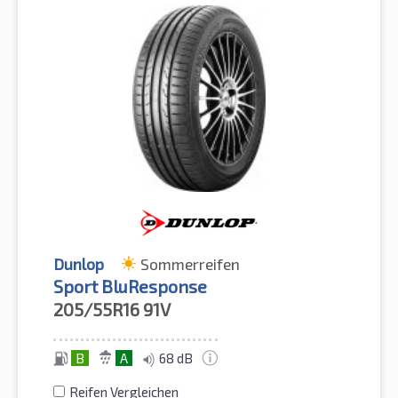
Dunlop
Sommerreifen
Sport BluResponse
205/55R16
91V
B
A
68 dB
Reifen Vergleichen