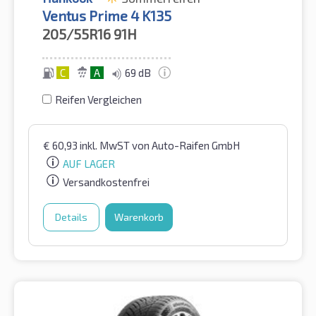
Ventus Prime 4 K135
205/55R16
91H
C
A
69 dB
Reifen Vergleichen
€
60,93
inkl. MwST
von Auto-Raifen GmbH
AUF LAGER
Versandkostenfrei
Details
Warenkorb