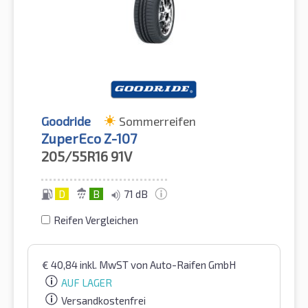
Goodride
Sommerreifen
ZuperEco Z-107
205/55R16
91V
D
B
71 dB
Reifen Vergleichen
€
40,84
inkl. MwST
von Auto-Raifen GmbH
AUF LAGER
Versandkostenfrei