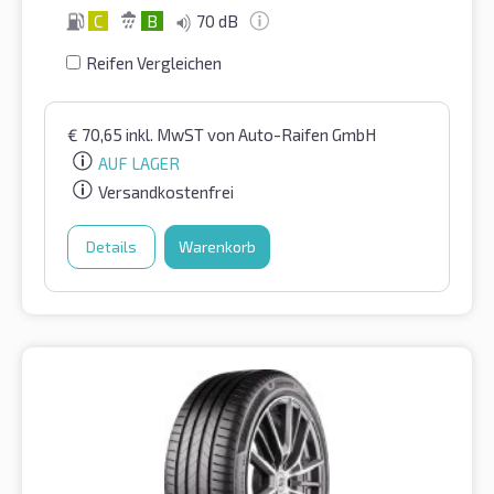
C
B
70 dB
Reifen Vergleichen
€
70,65
inkl. MwST
von Auto-Raifen GmbH
AUF LAGER
Versandkostenfrei
Details
Warenkorb