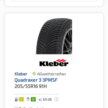
Kleber
Allwetterreifen
Quadraxer 3 3PMSF
205/55R16
91H
C
B
69 dB