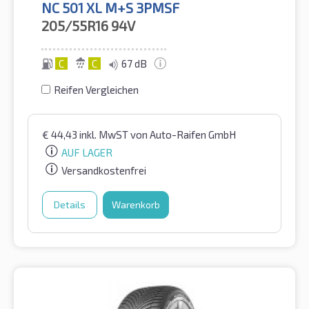
NC 501 XL M+S 3PMSF
205/55R16
94V
C
C
67 dB
Reifen Vergleichen
€
44,43
inkl. MwST
von Auto-Raifen GmbH
AUF LAGER
Versandkostenfrei
Details
Warenkorb