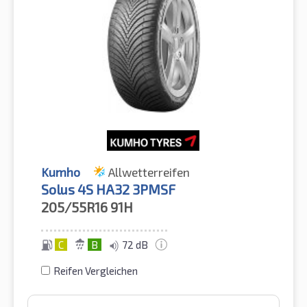
Kumho
Allwetterreifen
Solus 4S HA32 3PMSF
205/55R16
91H
C
B
72 dB
Reifen Vergleichen