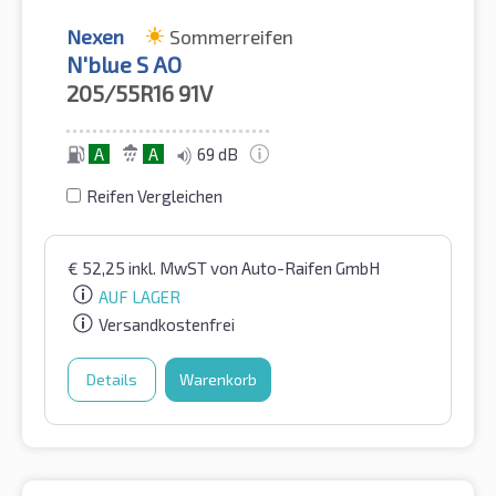
Nexen
Sommerreifen
N'blue S AO
205/55R16
91V
A
A
69 dB
Reifen Vergleichen
€
52,25
inkl. MwST
von Auto-Raifen GmbH
AUF LAGER
Versandkostenfrei
Details
Warenkorb