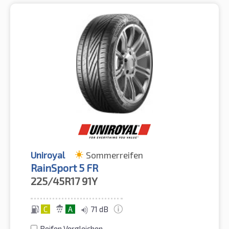
Uniroyal
Sommerreifen
RainSport 5 FR
225/45R17
91Y
C
A
71 dB
Reifen Vergleichen