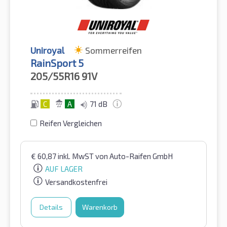
Uniroyal
Sommerreifen
RainSport 5
205/55R16
91V
C
A
71 dB
Reifen Vergleichen
€
60,87
inkl. MwST
von Auto-Raifen GmbH
AUF LAGER
Versandkostenfrei
Details
Warenkorb