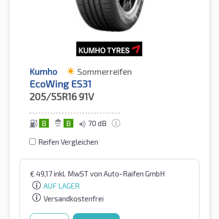
Kumho
Sommerreifen
EcoWing ES31
205/55R16
91V
B
B
70 dB
Reifen Vergleichen
€
49,17
inkl. MwST
von Auto-Raifen GmbH
AUF LAGER
Versandkostenfrei