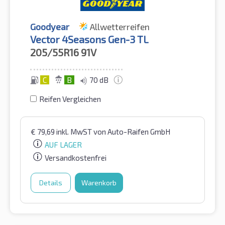
Goodyear
Allwetterreifen
Vector 4Seasons Gen-3 TL
205/55R16
91V
C
B
70 dB
Reifen Vergleichen
€
79,69
inkl. MwST
von Auto-Raifen GmbH
AUF LAGER
Versandkostenfrei
Details
Warenkorb