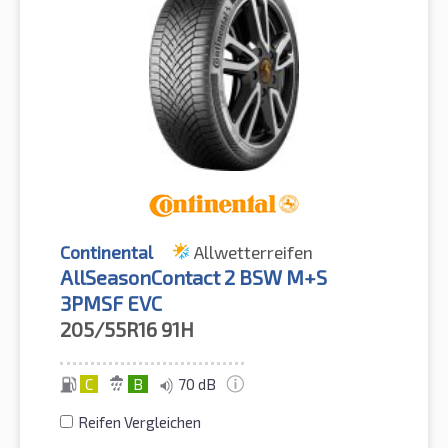
Continental
Allwetterreifen
AllSeasonContact 2 BSW M+S
3PMSF EVC
205/55R16
91H
C
B
70 dB
Reifen Vergleichen