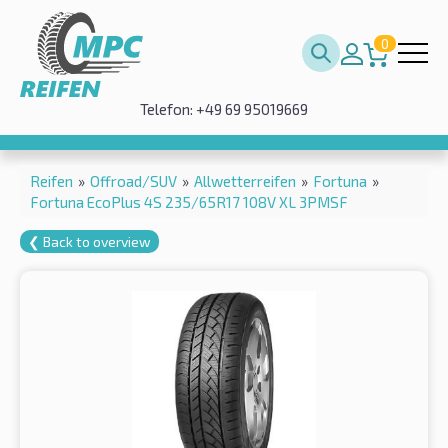
0
Telefon: +49 69 95019669
Reifen
»
Offroad/SUV
»
Allwetterreifen
»
Fortuna
»
Fortuna EcoPlus 4S 235/65R17 108V XL 3PMSF
❮ Back to overview