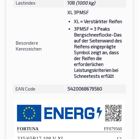
Lastindex
108
(1000 kg)
XL 3PMSF
XL
= Verstärkter Reifen
3PMSF
= 3 Peaks
Bergschneeflocke-Das
auf der Seitenwand des
Besondere
Reifens eingeprägte
Kennzeichen
Symbol zeigt an, dass
der Reifen die
erforderlichen
Leistungskriterien bei
Schneetests erfüllt
EAN Code
5420068679560