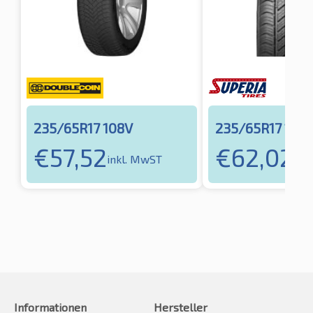
235/65R17 108V
235/65R17 108
€
57,52
€
62,02
inkl. MwST
ink
Informationen
Hersteller