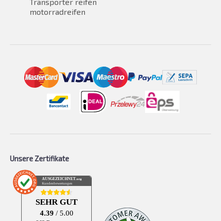
Transporter reifen
motorradreifen
Unsere Zertifikate
AUSGEZEICHNET
.org
Kundenbewertungen
SEHR GUT
4.39
/ 5.00