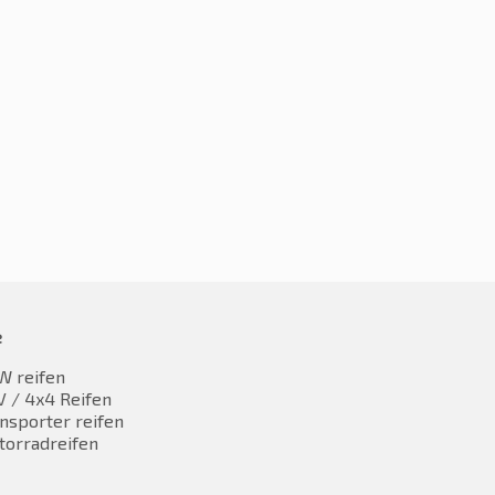
0R19 103V
29,34
inkl. MwST
e
W reifen
 / 4x4 Reifen
nsporter reifen
torradreifen