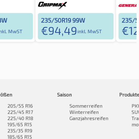
03W
235/50R19 99W
235/5
€
94,49
€
1
inkl. MwST
inkl. MwST
rößen
Saison
Produkt
205/55 R16
Sommerreifen
PK
225/45 R17
Winterreifen
SUV
225/40 R18
Ganzjahresreifen
Tra
195/65 R15
mo
235/35 R19
185/65 R15