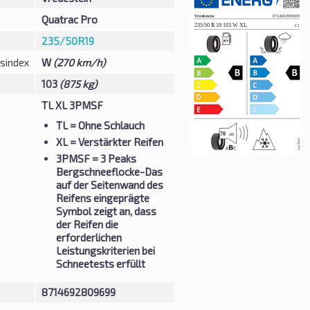
Quatrac Pro
235/50R19
sindex
W
(270 km/h)
103
(875 kg)
TL XL 3PMSF
TL
= Ohne Schlauch
XL
= Verstärkter Reifen
3PMSF
= 3 Peaks
Bergschneeflocke-Das
auf der Seitenwand des
Reifens eingeprägte
Symbol zeigt an, dass
der Reifen die
erforderlichen
Leistungskriterien bei
Schneetests erfüllt
8714692809699