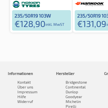
235/50R19 103W
235/50R19 1
€
128,90
€
131,09
inkl. MwST
Informationen
Hersteller
G
Kontakt
Bridgestone
Über uns
Continental
Impressum
Dunlop
Hilfe
Goodyear
Widerruf
Michelin
Pirelli