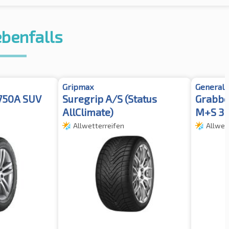
ebenfalls
Gripmax
General 
H750A SUV
Suregrip A/S (Status
Grabbe
AllClimate)
M+S 3P
Allwetterreifen
Allwet