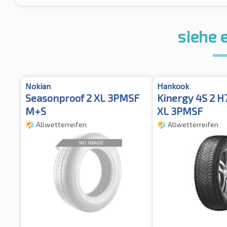
siehe 
Nokian
Hankook
Seasonproof 2 XL 3PMSF
Kinergy 4S 2 
M+S
XL 3PMSF
Allwetterreifen
Allwetterreifen