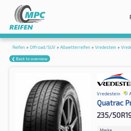
Reifen
»
Offroad/SUV
»
Allwetterreifen
»
Vredestein
»
Vred
❮ Back to overview
Vredestein
Quatrac P
235/50R1
Marke