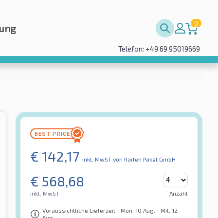
0
rung
Telefon: +49 69 95019669
€
142,17
inkl. MwST
von Raifen Paket GmbH
€
568,68
inkl. MwST
Anzahl
Voraussichtliche Lieferzeit - Mon. 10 Aug. - Mit. 12
Aug.