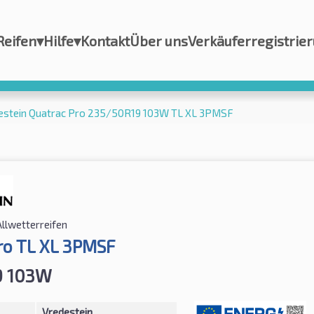
Reifen
▾
Hilfe
▾
Kontakt
Über uns
Verkäuferregistrie
estein Quatrac Pro 235/50R19 103W TL XL 3PMSF
Allwetterreifen
ro TL XL 3PMSF
9 103W
Vredestein