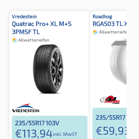
Vredestein
Roadhog
Quatrac Pro+ XL M+S
RGAS03 TL XL
3PMSF TL
Allwetterreifen
Allwetterreifen
235/55R17 103
235/55R17 103V
€
59,93
€
113,94
ink
inkl. MwST