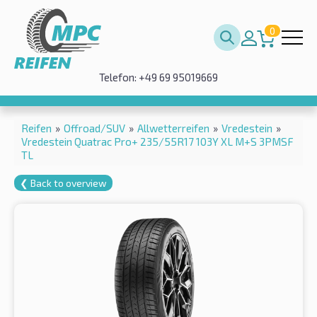
0
Telefon: +49 69 95019669
Reifen
»
Offroad/SUV
»
Allwetterreifen
»
Vredestein
»
Vredestein Quatrac Pro+ 235/55R17 103Y XL M+S 3PMSF
TL
❮ Back to overview