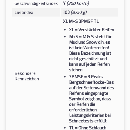
Geschwindigkeitsindex
Y
(300 km/h)
Lastindex
103
(875 kg)
XL M+S 3PMSF TL
XL
= Verstärkter Reifen
M+S
= M & S steht für
Mud und Snow d.h. es
ist kein Winterreifen!
Diese Bezeichnung ist
nicht geschützt und
kann auf jeden Reifen
stehen.
Besondere
3PMSF
= 3 Peaks
Kennzeichen
Bergschneeflocke-Das
auf der Seitenwand des
Reifens eingeprägte
Symbol zeigt an, dass
der Reifen die
erforderlichen
Leistungskriterien bei
Schneetests erfüllt
TL
= Ohne Schlauch