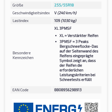
Größe
255/55R18
Geschwindigkeitsindex
V
(240 km/h)
Lastindex
109
(1030 kg)
XL 3PMSF
XL
= Verstärkter Reifen
3PMSF
= 3 Peaks
Bergschneeflocke-Das
auf der Seitenwand des
Besondere
Reifens eingeprägte
Kennzeichen
Symbol zeigt an, dass
der Reifen die
erforderlichen
Leistungskriterien bei
Schneetests erfüllt
EAN Code
8808956298913