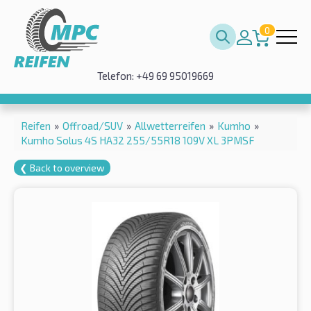
0
Telefon: +49 69 95019669
Reifen
»
Offroad/SUV
»
Allwetterreifen
»
Kumho
»
Kumho Solus 4S HA32 255/55R18 109V XL 3PMSF
❮ Back to overview