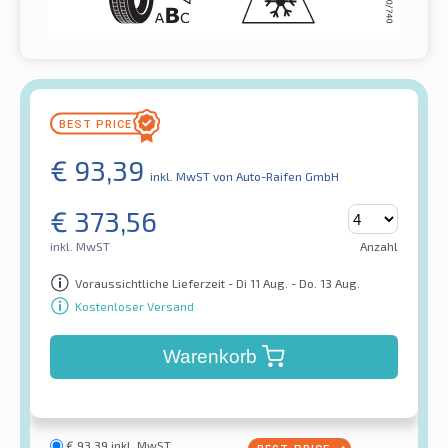
€
93,39
inkl. MwST
von Auto-Raifen GmbH
€
373,56
inkl. MwST
Anzahl
Voraussichtliche Lieferzeit - Di 11 Aug. - Do. 13 Aug.
Kostenloser Versand
Warenkorb
€
93,39
inkl. MwST