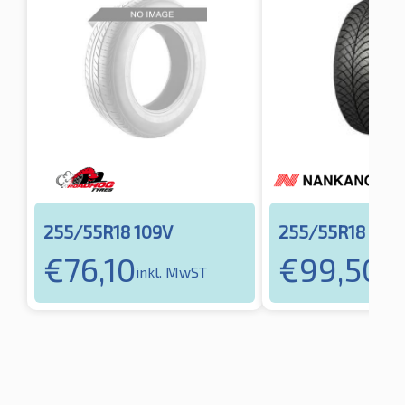
255/55R18 109V
255/55R18 109
€
76,10
€
99,50
inkl. MwST
ink