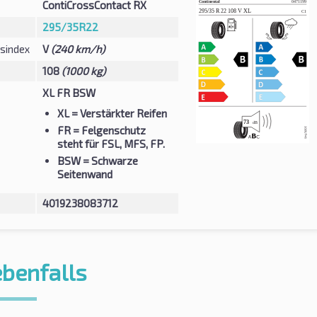
ContiCrossContact RX
295/35R22
sindex
V
(240 km/h)
108
(1000 kg)
XL FR BSW
XL
= Verstärkter Reifen
FR
= Felgenschutz
steht für FSL, MFS, FP.
BSW
= Schwarze
Seitenwand
4019238083712
ebenfalls