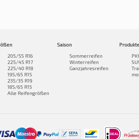
rößen
Saison
Produkt
205/55 R16
Sommerreifen
PK
225/45 R17
Winterreifen
SUV
225/40 R18
Ganzjahresreifen
Tra
195/65 R15
mo
235/35 R19
185/65 R15
Alle Reifengrößen