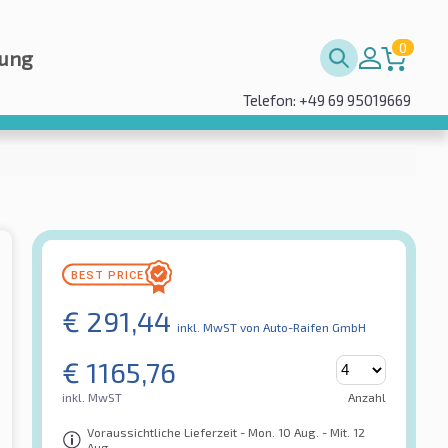
0
rung
Telefon: +49 69 95019669
€
291,44
inkl. MwST
von Auto-Raifen GmbH
€
1165,76
inkl. MwST
Anzahl
Voraussichtliche Lieferzeit - Mon. 10 Aug. - Mit. 12
Aug.