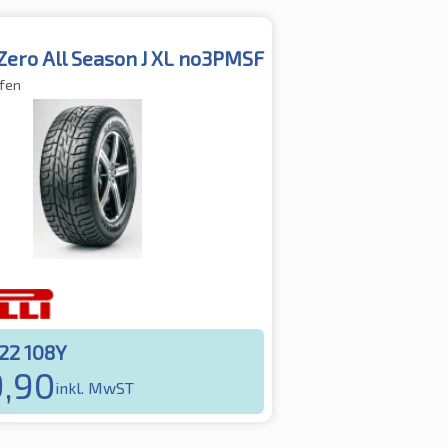
Zero All Season J XL no3PMSF
fen
22 108Y
,90
inkl. MwST