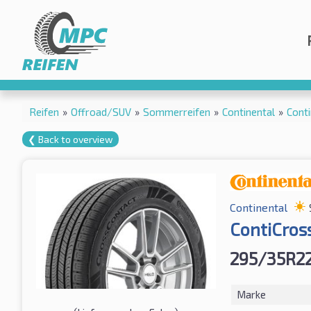
Reifen
»
Offroad/SUV
»
Sommerreifen
»
Continental
»
Cont
❮ Back to overview
Continental
ContiCros
295/35R2
Marke