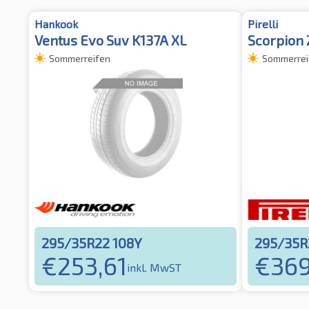
Hankook
Pirelli
Ventus Evo Suv K137A XL
Scorpion 
Sommerreifen
Sommerrei
295/35R22 108Y
295/35R
€
253,61
€
369
inkl. MwST