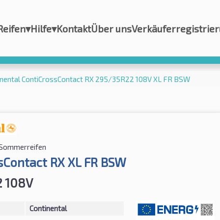
Reifen
▾
Hilfe
▾
Kontakt
Über uns
Verkäuferregistrie
inental ContiCrossContact RX 295/35R22 108V XL FR BSW
Sommerreifen
sContact RX XL FR BSW
2 108V
Continental