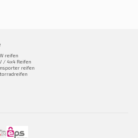
e
W reifen
 / 4x4 Reifen
nsporter reifen
torradreifen