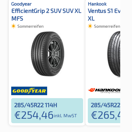
Goodyear
Hankook
EfficientGrip 2 SUV SUV XL
Ventus S1 Evo 3
MFS
XL
Sommerreifen
Sommerreifen
285/45R22 114H
285/45R22 114
€
254,46
€
265,45
inkl. MwST
i