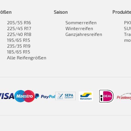
rößen
Saison
Produkt
205/55 R16
Sommerreifen
PK
225/45 R17
Winterreifen
SUV
225/40 R18
Ganzjahresreifen
Tra
195/65 R15
mo
235/35 R19
185/65 R15
Alle Reifengrößen