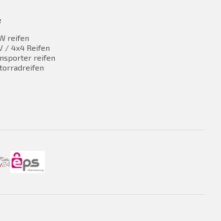
e
W reifen
 / 4x4 Reifen
nsporter reifen
torradreifen