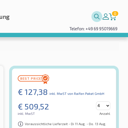
0
rung
Telefon: +49 69 95019669
€
127,38
inkl. MwST
von Raifen Paket GmbH
€
509,52
inkl. MwST
Anzahl
Voraussichtliche Lieferzeit - Di 11 Aug. - Do. 13 Aug.