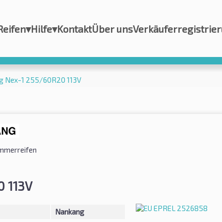
Reifen
▾
Hilfe
▾
Kontakt
Über uns
Verkäuferregistrie
g Nex-1 255/60R20 113V
mmerreifen
 113V
Nankang