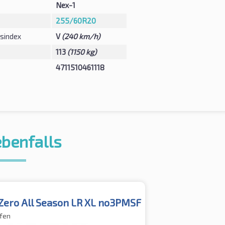
Nex-1
255/60R20
sindex
V
(240 km/h)
113
(1150 kg)
4711510461118
ebenfalls
Zero All Season LR XL no3PMSF
fen