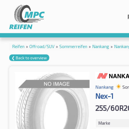
Reifen
»
Offroad/SUV
»
Sommerreifen
»
Nankang
»
Nankan
❮ Back to overview
Nankang
So
Nex-1
255/60R20
Marke