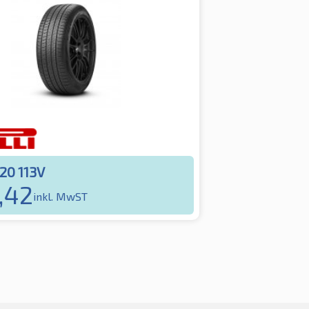
20 113V
,42
inkl. MwST