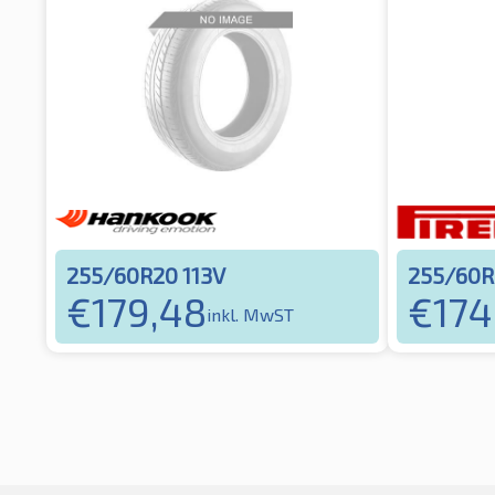
255/60R20 113V
255/60R
€
179,48
€
174
inkl. MwST