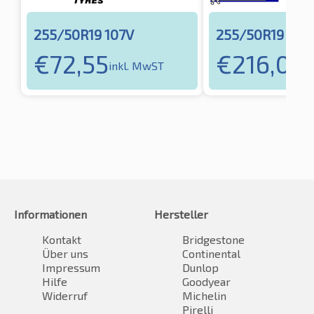
255/50R19 107V
255/50R19 107
€
72,55
€
216,04
inkl. MwST
i
Informationen
Hersteller
Kontakt
Bridgestone
Über uns
Continental
Impressum
Dunlop
Hilfe
Goodyear
Widerruf
Michelin
Pirelli