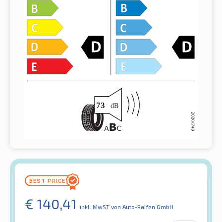
€
140,41
inkl. MwST
von Auto-Raifen GmbH