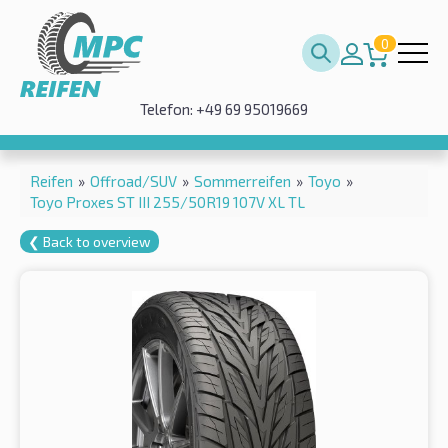
0
Telefon: +49 69 95019669
Reifen
»
Offroad/SUV
»
Sommerreifen
»
Toyo
»
Toyo Proxes ST III 255/50R19 107V XL TL
❮ Back to overview