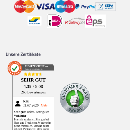
Unsere Zertifikate
AUSGEZEICHNET
.org
Kundenbewertungen
SEHR GUT
4.39
/ 5.00
263 Bewertungen
Kiki
11.07.2026
Mehr
Sehr gute Reifen, sehr guter
Verkäufer
Bin sehr zufrieden. Sind gut bei
Nass und Trockenen. Wurde sehr
gerne empfehlen. Versand super
schnell, Packung 👌🏻 alles prima