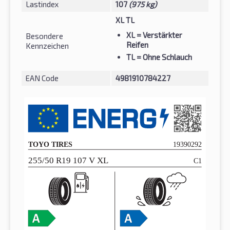
Lastindex
107
(975 kg)
XL TL
XL
= Verstärkter
Besondere
Reifen
Kennzeichen
TL
= Ohne Schlauch
EAN Code
4981910784227